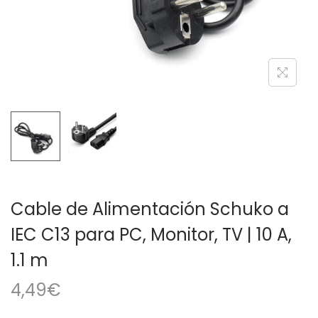
a
i
c
d
i
o
ó
n
Cable de Alimentación Schuko a
IEC C13 para PC, Monitor, TV | 10 A,
1.1 m
4,49
€