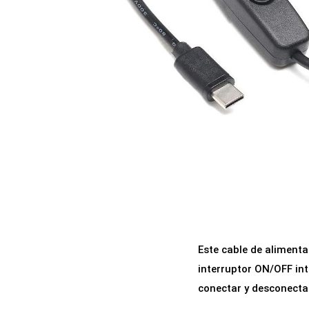
a
i
c
d
i
o
ó
n
Este cable de alimenta
interruptor ON/OFF int
conectar y desconecta