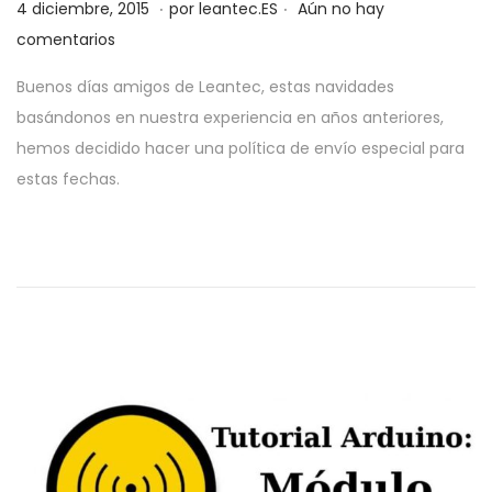
.
.
P
2
4 diciembre, 2015
por
leantec.ES
Aún no hay
u
8
comentarios
b
m
Buenos días amigos de Leantec, estas navidades
l
a
basándonos en nuestra experiencia en años anteriores,
i
y
hemos decidido hacer una política de envío especial para
c
o
estas fechas.
a
,
d
2
o
0
e
1
l
9