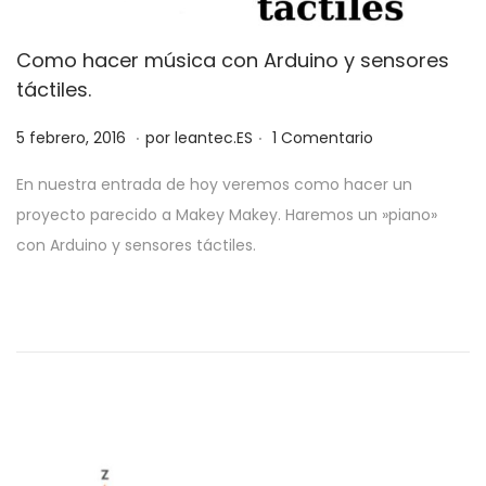
Como hacer música con Arduino y sensores
táctiles.
.
.
P
1
5 febrero, 2016
por
leantec.ES
1 Comentario
u
4
En nuestra entrada de hoy veremos como hacer un
b
j
proyecto parecido a Makey Makey. Haremos un »piano»
l
u
con Arduino y sensores táctiles.
i
n
c
i
a
o
d
,
o
2
e
0
l
1
9