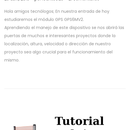
a
i
u
0
c
d
Hola amigos tecnólogos; En nuestra entrada de hoy
b
j
i
o
estudiaremos el módulo GPS GPS6MV2.
l
u
ó
Aprendiendo el manejo de este dispositivo se nos abrirá las
i
n
n
puertas de muchos e interesantes proyectos donde la
c
i
localización, altura, velocidad o dirección de nuestro
a
o
proyecto sea algo crucial para el funcionamiento del
d
,
mismo.
o
2
e
0
l
1
9