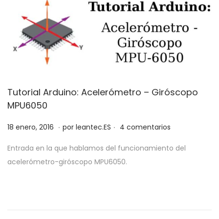
Tutorial Arduino: Acelerómetro – Giróscopo
MPU6050
.
.
P
2
18 enero, 2016
por
leantec.ES
4 comentarios
u
9
Entrada en la que hablamos del funcionamiento del
b
m
acelerómetro-giróscopo MPU6050.
l
a
i
y
c
o
a
,