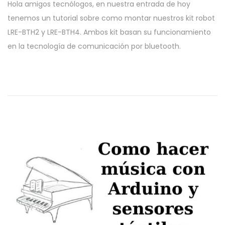
Hola amigos tecnólogos, en nuestra entrada de hoy
b
m
tenemos un tutorial sobre como montar nuestros kit robot
l
a
LRE-BTH2 y LRE-BTH4. Ambos kit basan su funcionamiento
i
y
en la tecnología de comunicación por bluetooth.
c
o
a
,
d
2
o
0
e
1
l
9