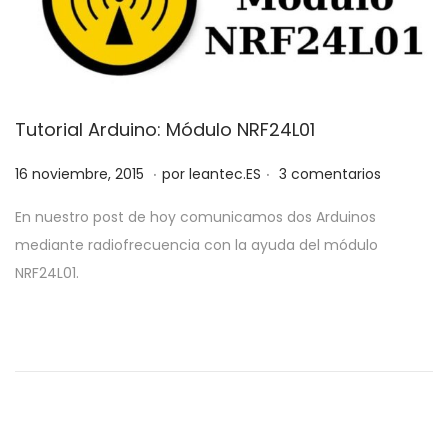
Tutorial Arduino: Módulo NRF24L01
.
.
P
2
16 noviembre, 2015
por
leantec.ES
3 comentarios
u
8
En nuestro post de hoy comunicamos dos Arduinos
b
m
mediante radiofrecuencia con la ayuda del módulo
l
a
NRF24L01.
i
y
c
o
a
,
d
2
o
0
e
1