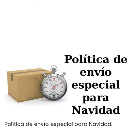
i
y
c
o
a
,
d
2
o
0
e
1
l
9
Política de envío especial para Navidad.