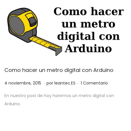
l
9
Como hacer un metro digital con Arduino
.
.
P
3
4 noviembre, 2015
por
leantec.ES
1 Comentario
u
j
En nuestro post de hoy haremos un metro digital con
b
u
Arduino.
l
n
i
i
c
o