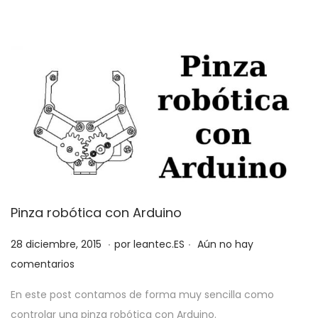
d
2
o
0
e
1
l
9
Pinza robótica con Arduino
.
.
P
3
28 diciembre, 2015
por
leantec.ES
Aún no hay
u
1
comentarios
b
m
En este post contamos de forma muy sencilla como
l
a
controlar una pinza robótica con Arduino.