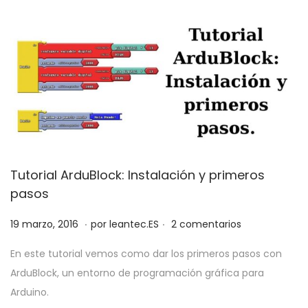
e
1
l
9
Tutorial ArduBlock: Instalación y primeros
pasos
.
.
P
1
19 marzo, 2016
por
leantec.ES
2 comentarios
u
8
En este tutorial vemos como dar los primeros pasos con
b
j
ArduBlock, un entorno de programación gráfica para
l
u
Arduino.
i
n