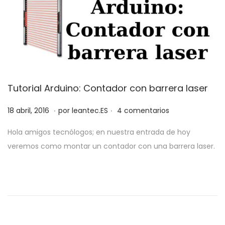
Tutorial Arduino: Contador con barrera laser
.
.
P
3
18 abril, 2016
por
leantec.ES
4 comentarios
u
1
Hola amigos tecnólogos; en nuestra entrada de hoy
b
m
veremos como montar un contador con una barrera laser.
l
a
i
y
c
o
a
,
d
2
o
0