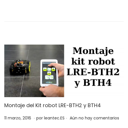
c
i
a
o
d
,
o
2
e
0
l
1
9
Montaje del Kit robot LRE-BTH2 y BTH4
.
.
P
2
11 marzo, 2016
por
leantec.ES
Aún no hay comentarios
u
8