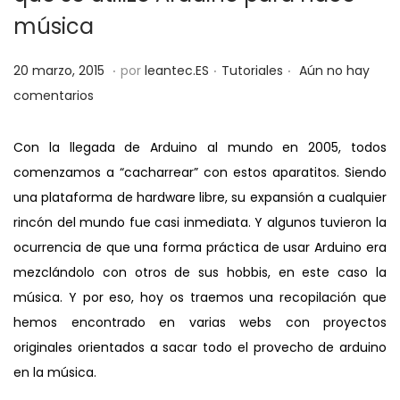
a
i
música
c
d
.
.
.
i
o
P
P
2
20 marzo, 2015
por
leantec.ES
Tutoriales
Aún no hay
ó
u
u
8
comentarios
n
b
b
m
l
l
a
Con la llegada de Arduino al mundo en 2005, todos
i
i
y
comenzamos a “cacharrear” con estos aparatitos. Siendo
c
c
o
una plataforma de hardware libre, su expansión a cualquier
a
a
,
rincón del mundo fue casi inmediata. Y algunos tuvieron la
d
d
2
ocurrencia de que una forma práctica de usar Arduino era
o
o
0
mezclándolo con otros de sus hobbis, en este caso la
e
e
1
música. Y por eso, hoy os traemos una recopilación que
l
n
9
hemos encontrado en varias webs con proyectos
originales orientados a sacar todo el provecho de arduino
en la música.