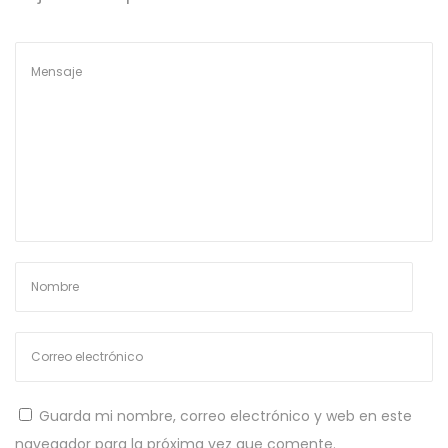
r
a
a
c
e
d
r
l
a
o
f
s
u
n
c
i
o
n
a
r
Guarda mi nombre, correo electrónico y web en este
c
navegador para la próxima vez que comente.