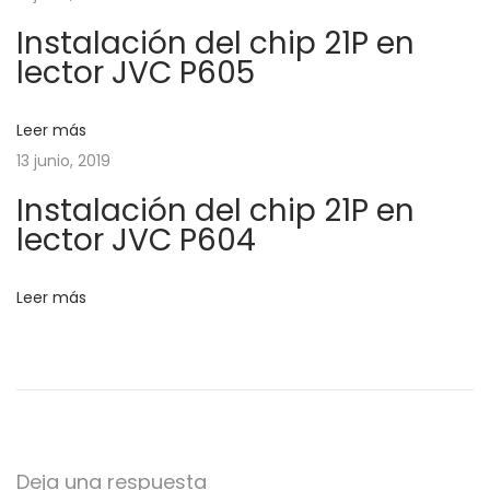
i
r
d
Instalación del chip 21P en
:
u
ó
lector JVC P605
i
n
n
Leer más
o
13 junio, 2019
a
d
Instalación del chip 21P en
E
lector JVC P604
t
e
h
e
e
Leer más
r
n
n
e
t
t
y
Deja una respuesta
h