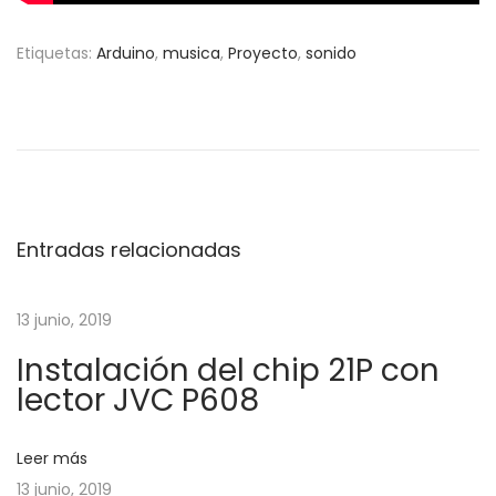
Etiquetas
:
Arduino
,
musica
,
Proyecto
,
sonido
N
E
C
n
o
a
t
m
r
o
v
a
c
d
o
Entradas relacionadas
e
a
n
a
e
g
13 junio, 2019
n
c
Instalación del chip 21P con
t
t
a
lector JVC P608
e
a
r
r
c
i
A
Leer más
o
r
13 junio, 2019