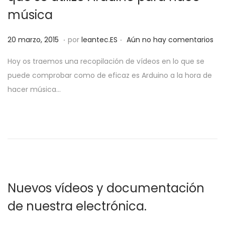
a
i
música
c
d
.
.
i
o
P
2
20 marzo, 2015
por
leantec.ES
Aún no hay comentarios
ó
u
8
Hoy os traemos una recopilación de vídeos en lo que se
n
b
m
puede comprobar como de eficaz es Arduino a la hora de
l
a
hacer música…
i
y
c
o
a
,
d
2
o
0
e
1
l
9
Nuevos vídeos y documentación
de nuestra electrónica.