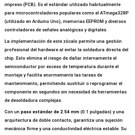
C
impreso (PCB). Es el estándar utilizado habitualmente
i
para microcontroladores populares como el ATmega328P
r
(utilizado en Arduino Uno), memorias EEPROM y diversos
c
controladores de señales analógicas y digitales.
u
La implementación de este zócalo permite una gestión
i
profesional del hardware al evitar la soldadura directa del
t
chip. Esto elimina el riesgo de dañar internamente el
o
semiconductor por exceso de temperatura durante el
I
montaje y facilita enormemente las tareas de
n
mantenimiento, permitiendo sustituir o reprogramar el
t
componente en segundos sin necesidad de herramientas
e
de desoldadura complejas.
g
Con un
paso estándar de 2.54 mm
(0.1 pulgadas) y una
r
arquitectura de doble contacto, garantiza una sujeción
a
mecánica firme y una conductividad eléctrica estable. Su
d