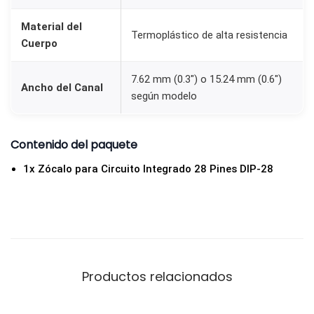
P
a
Material del
Termoplástico de alta resistencia
Cuerpo
s
o
7.62 mm (0.3″) o 15.24 mm (0.6″)
2
Ancho del Canal
según modelo
.
5
Contenido del paquete
4
m
1x Zócalo para Circuito Integrado 28 Pines DIP-28
m
c
a
n
t
Productos relacionados
i
d