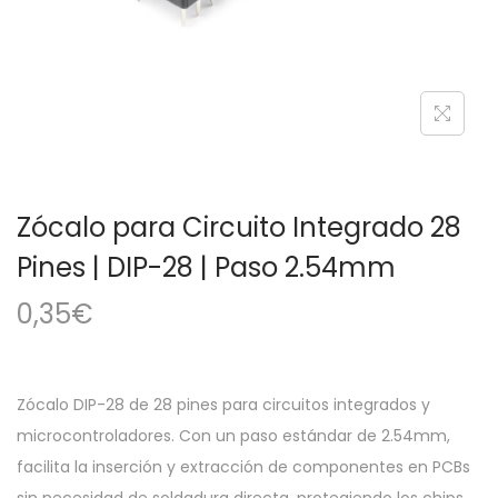
a
i
c
d
i
o
ó
n
Zócalo para Circuito Integrado 28
Pines | DIP-28 | Paso 2.54mm
0,35
€
Zócalo DIP-28 de 28 pines para circuitos integrados y
microcontroladores. Con un paso estándar de 2.54mm,
facilita la inserción y extracción de componentes en PCBs