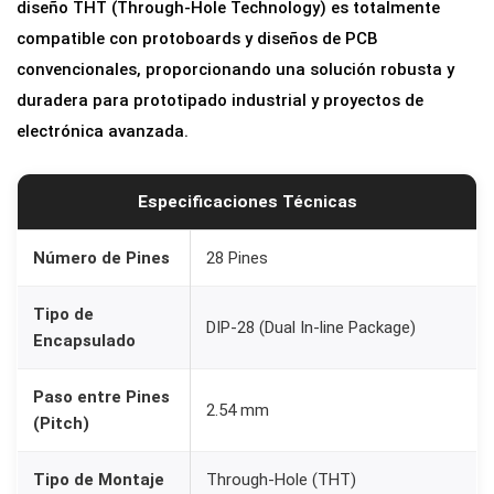
diseño THT (Through-Hole Technology) es totalmente
o
compatible con protoboards y diseños de PCB
2
convencionales, proporcionando una solución robusta y
8
duradera para prototipado industrial y proyectos de
P
electrónica avanzada.
i
n
e
Especificaciones Técnicas
s
|
Número de Pines
28 Pines
D
Tipo de
I
DIP-28 (Dual In-line Package)
Encapsulado
P
-
Paso entre Pines
2.54 mm
2
(Pitch)
8
|
Tipo de Montaje
Through-Hole (THT)