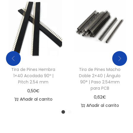
a
d
Tira de Pines Hembra
Tira de Pines Macho
1×40 Acodada 90º |
Doble 2×40 | Ángulo
Pitch 2.54 mm
90° | Paso 2.54mm
para PCB
0,50
€
0,62
€
Añadir al carrito
Añadir al carrito