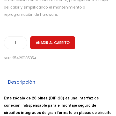
sin necesidad de soldadura directa, protegiendo los chips
del calor y simplificando el mantenimiento o
reprogramación de hardware.
AÑADIR AL CARRITO
Z
ó
SKU:
254291185354
c
a
l
Descripción
o
p
a
Este
zócalo de 28 pines (DIP-28)
es una interfaz de
r
conexión indispensable para el montaje seguro de
a
circuitos integrados de gran formato en placas de circuito