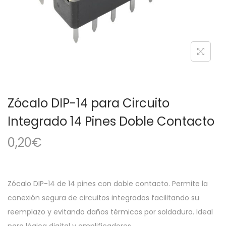
a
i
c
d
i
o
ó
n
Zócalo DIP-14 para Circuito
Integrado 14 Pines Doble Contacto
0,20
€
Zócalo DIP-14 de 14 pines con doble contacto. Permite la
conexión segura de circuitos integrados facilitando su
reemplazo y evitando daños térmicos por soldadura. Ideal