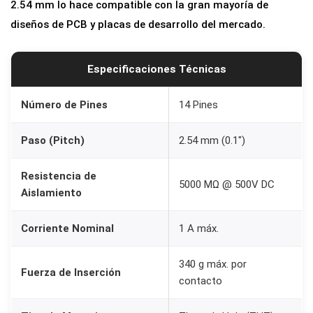
2.54 mm lo hace compatible con la gran mayoría de
g
diseños de PCB y placas de desarrollo del mercado.
r
a
d
Especificaciones Técnicas
o
1
Número de Pines
14 Pines
4
Paso (Pitch)
2.54 mm (0.1″)
P
i
Resistencia de
n
5000 MΩ @ 500V DC
Aislamiento
e
s
Corriente Nominal
1 A máx.
D
o
340 g máx. por
Fuerza de Inserción
b
contacto
l