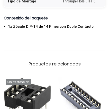
Tipo de Montaje
Through-Hole (THT)
e
C
o
Contenido del paquete
n
1x Zócalo DIP-14 de 14 Pines con Doble Contacto
t
a
c
t
o
Productos relacionados
c
a
n
Sin existencias
t
i
d
a