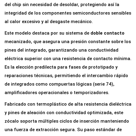
p
del chip sin necesidad de desoldar, protegiendo así la
a
integridad de los componentes semiconductores sensibles
r
al calor excesivo y al desgaste mecánico.
a
Este modelo destaca por su sistema de
doble contacto
C
mecanizado, que asegura una presión constante sobre los
i
pines del integrado, garantizando una conductividad
r
eléctrica superior con una resistencia de contacto mínima.
c
Es la elección predilecta para fases de prototipado y
u
reparaciones técnicas, permitiendo el intercambio rápido
i
de integrados como compuertas lógicas (serie 74),
t
amplificadores operacionales o temporizadores.
o
Fabricado con termoplástico de alta resistencia dieléctrica
I
y pines de aleación con conductividad optimizada, este
n
zócalo soporta múltiples ciclos de inserción manteniendo
t
una fuerza de extracción segura. Su paso estándar de
e