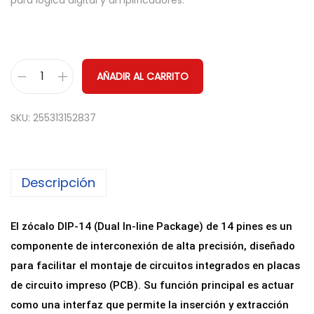
para lógica digital y amplificadores.
AÑADIR AL CARRITO
Z
ó
SKU:
255313152837
c
a
l
Descripción
o
D
I
El zócalo DIP-14 (Dual In-line Package) de 14 pines es un
P
componente de interconexión de alta precisión, diseñado
-
para facilitar el montaje de circuitos integrados en placas
1
de circuito impreso (PCB). Su función principal es actuar
4
como una interfaz que permite la inserción y extracción