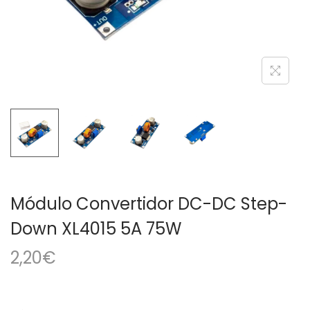
a
i
c
d
i
o
ó
n
Módulo Convertidor DC-DC Step-
Down XL4015 5A 75W
2,20
€