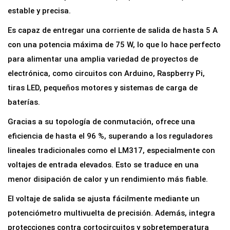
e
estable y precisa.
r
Es capaz de entregar una corriente de salida de hasta 5 A
t
con una potencia máxima de 75 W, lo que lo hace perfecto
i
para alimentar una amplia variedad de proyectos de
d
electrónica, como circuitos con Arduino, Raspberry Pi,
o
tiras LED, pequeños motores y sistemas de carga de
r
baterías.
D
Gracias a su topología de conmutación, ofrece una
C
eficiencia de hasta el 96 %, superando a los reguladores
-
lineales tradicionales como el LM317, especialmente con
D
voltajes de entrada elevados. Esto se traduce en una
C
menor disipación de calor y un rendimiento más fiable.
S
t
El voltaje de salida se ajusta fácilmente mediante un
e
potenciómetro multivuelta de precisión. Además, integra
p
protecciones contra cortocircuitos y sobretemperatura