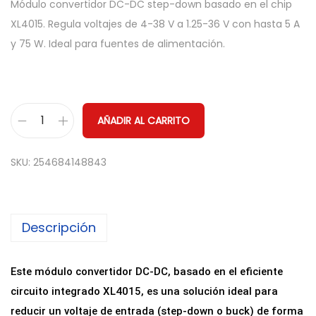
Módulo convertidor DC-DC step-down basado en el chip
XL4015. Regula voltajes de 4-38 V a 1.25-36 V con hasta 5 A
y 75 W. Ideal para fuentes de alimentación.
AÑADIR AL CARRITO
M
ó
SKU:
254684148843
d
u
l
Descripción
o
C
o
Este módulo convertidor DC-DC, basado en el eficiente
n
circuito integrado XL4015, es una solución ideal para
v
reducir un voltaje de entrada (step-down o buck) de forma