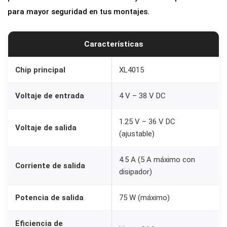
-
para mayor seguridad en tus montajes.
D
o
Características
w
n
Chip principal
XL4015
X
L
Voltaje de entrada
4 V – 38 V DC
4
0
1.25 V – 36 V DC
Voltaje de salida
(ajustable)
1
5
4.5 A (5 A máximo con
5
Corriente de salida
disipador)
A
7
Potencia de salida
75 W (máximo)
5
W
Eficiencia de