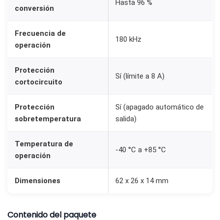
Hasta 96 %
c
conversión
a
Frecuencia de
n
180 kHz
operación
t
i
Protección
d
Sí (límite a 8 A)
cortocircuito
a
d
Protección
Sí (apagado automático de
sobretemperatura
salida)
Temperatura de
-40 °C a +85 °C
operación
Dimensiones
62 x 26 x 14 mm
Contenido del paquete