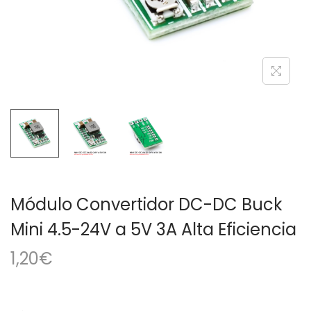
a
i
c
d
i
o
ó
n
Módulo Convertidor DC-DC Buck
Mini 4.5-24V a 5V 3A Alta Eficiencia
1,20
€