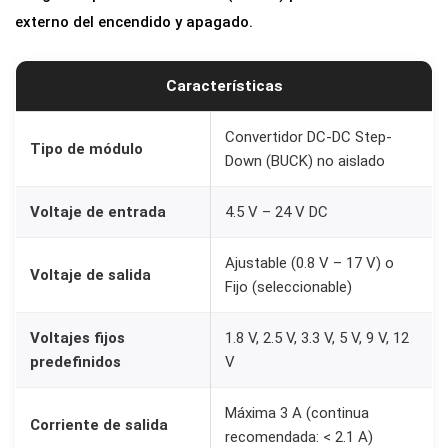
externo del encendido y apagado.
Características
Convertidor DC-DC Step-
Tipo de módulo
Down (BUCK) no aislado
Voltaje de entrada
4.5 V – 24 V DC
Ajustable (0.8 V – 17 V) o
Voltaje de salida
Fijo (seleccionable)
Voltajes fijos
1.8 V, 2.5 V, 3.3 V, 5 V, 9 V, 12
predefinidos
V
Máxima 3 A (continua
Corriente de salida
recomendada: < 2.1 A)