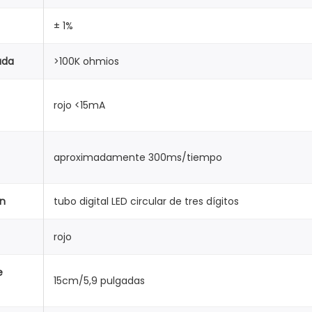
-
± 1%
1
0
ada
>100K ohmios
0
V
rojo <15mA
d
o
s
aproximadamente 300ms/tiempo
c
a
ón
tubo digital LED circular de tres dígitos
b
l
rojo
e
s
e
15cm/5,9 pulgadas
p
a