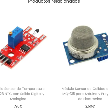
Productos relacionados
R
o
j
o
c
a
n
t
i
d
a
d
lo Sensor de Temperatura
Módulo Sensor de Calidad d
8 NTC con Salida Digital y
MQ-135 para Arduino y Pro
Analógica
de Electrónica
1,90
€
2,50
€