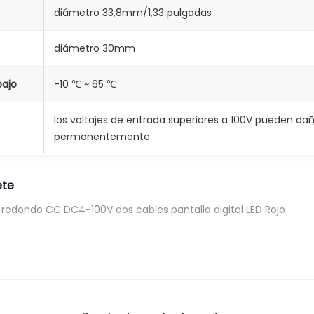
diámetro 33,8mm/1,33 pulgadas
n
t
diámetro 30mm
a
l
bajo
-10 ℃ ~ 65 ℃
l
a
los voltajes de entrada superiores a 100V pueden da
d
permanentemente
i
g
ete
i
t
al redondo CC DC4-100V dos cables pantalla digital LED Rojo
a
l
L
E
D