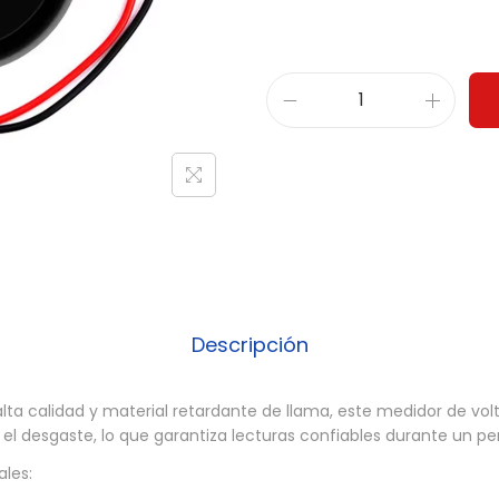
V
o
l
t
i
m
e
t
Descripción
r
o
lta calidad y material retardante de llama, este medidor de volt
d
r el desgaste, lo que garantiza lecturas confiables durante un p
i
ales:
g