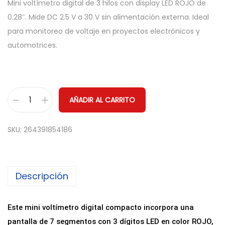
Mini voltímetro digital de 3 hilos con display LED ROJO de
0.28″. Mide DC 2.5 V a 30 V sin alimentación externa. Ideal
para monitoreo de voltaje en proyectos electrónicos y
automotrices.
AÑADIR AL CARRITO
M
i
SKU:
264391854186
n
i
V
Descripción
o
l
t
Este mini voltímetro digital compacto incorpora una
í
pantalla de 7 segmentos con 3 dígitos LED en color ROJO,