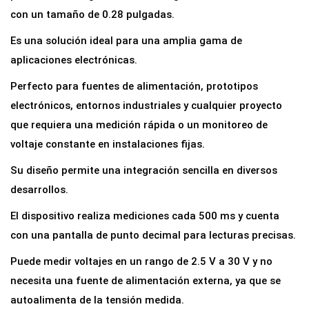
m
con un tamaño de 0.28 pulgadas.
e
Es una solución ideal para una amplia gama de
t
aplicaciones electrónicas.
r
Perfecto para fuentes de alimentación, prototipos
o
electrónicos, entornos industriales y cualquier proyecto
D
que requiera una medición rápida o un monitoreo de
i
voltaje constante en instalaciones fijas.
g
i
Su diseño permite una integración sencilla en diversos
t
desarrollos.
a
El dispositivo realiza mediciones cada 500 ms y cuenta
l
con una pantalla de punto decimal para lecturas precisas.
L
E
Puede medir voltajes en un rango de 2.5 V a 30 V y no
D
necesita una fuente de alimentación externa, ya que se
R
autoalimenta de la tensión medida.