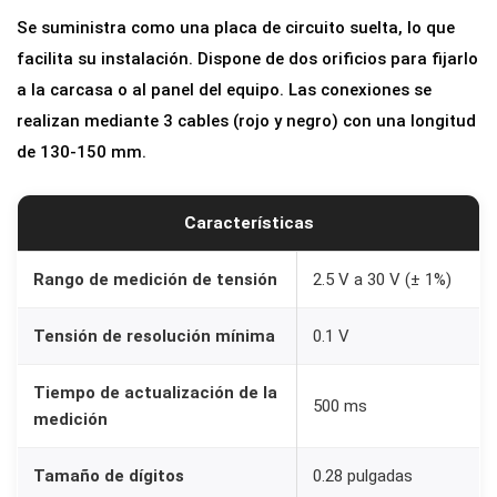
O
Se suministra como una placa de circuito suelta, lo que
J
facilita su instalación. Dispone de dos orificios para fijarlo
O
a la carcasa o al panel del equipo. Las conexiones se
0
realizan mediante 3 cables (rojo y negro) con una longitud
.
de 130-150 mm.
2
8
Características
"
(
Rango de medición de tensión
2.5 V a 30 V (± 1%)
2
.
Tensión de resolución mínima
0.1 V
5
V
Tiempo de actualización de la
500 ms
medición
-
3
Tamaño de dígitos
0.28 pulgadas
0