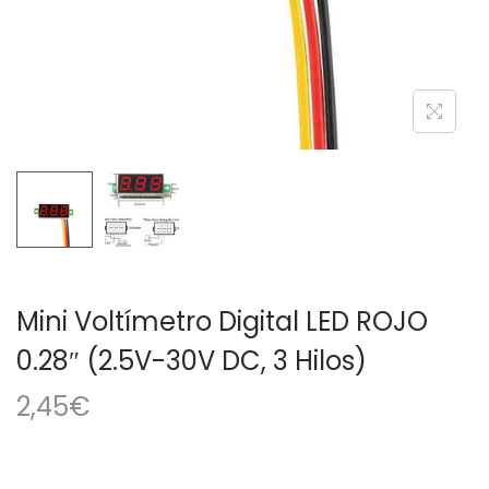
a
i
c
d
i
o
ó
n
Mini Voltímetro Digital LED ROJO
0.28″ (2.5V-30V DC, 3 Hilos)
2,45
€