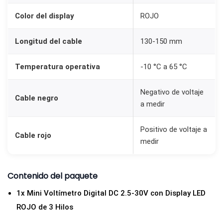
V
Color del display
ROJO
D
C
Longitud del cable
130-150 mm
,
3
Temperatura operativa
-10 °C a 65 °C
H
i
Negativo de voltaje
Cable negro
a medir
l
o
Positivo de voltaje a
s
Cable rojo
medir
)
c
a
Contenido del paquete
n
1x Mini Voltímetro Digital DC 2.5-30V con Display LED
t
ROJO de 3 Hilos
i