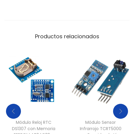
d
a
d
Productos relacionados
Módulo Reloj RTC
Módulo Sensor
DS1307 con Memoria
Infrarrojo TCRT5000