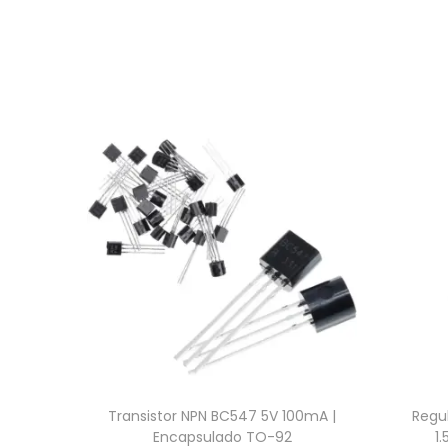
Transistor NPN BC547 5V 100mA |
Regul
Encapsulado TO-92
1