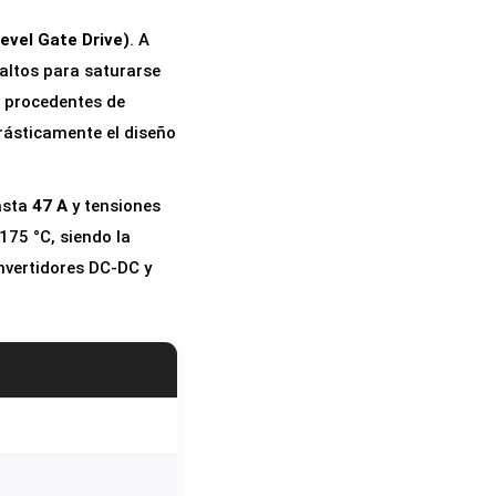
Level Gate Drive)
. A
altos para saturarse
V procedentes de
drásticamente el diseño
asta
47 A
y tensiones
175 °C, siendo la
onvertidores DC-DC y