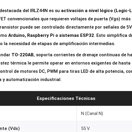
 destacada del IRLZ44N es su
activación a nivel lógico (Logic-
FET convencionales que requieren voltajes de puerta (Vgs) más 
ransistor puede ser controlado directamente por señales de 5
como
Arduino, Raspberry Pi o sistemas ESP32
. Esto simplifica 
do la necesidad de etapas de amplificación intermedias.
tándar
TO-220AB
, soporta corrientes de drenaje continuas de h
ustez térmica le permite operar en entornos exigentes de hasta 
 control de motores DC, PWM para tiras LED de alta potencia, c
 y automatización industrial.
Especificaciones Técnicas
N (Canal N)
nte (Vds)
55 V