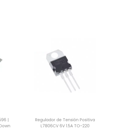
596 |
Regulador de Tensión Positiva
-Down
L7806CV 6V 1.5A TO-220