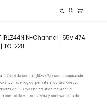
T IRLZ44N N-Channel | 55V 47A
e | TO-220
ia IRLZ44N de canal N (55V/47A) con encapsulado
ón por nivel lógico, permite el control directo
adores de 5V. Con una bajísima resistencia
para control de motores, PWM y conmutación de