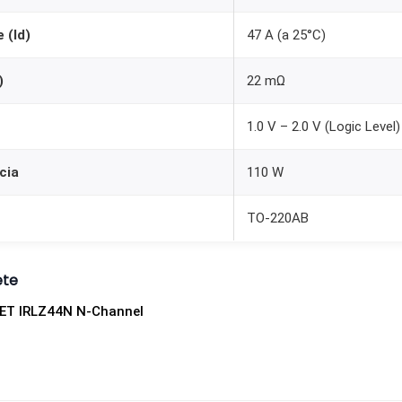
 (Id)
47 A (a 25°C)
)
22 mΩ
1.0 V – 2.0 V (Logic Level)
cia
110 W
TO-220AB
ete
FET IRLZ44N N-Channel