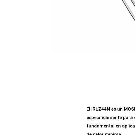
a
i
c
d
i
o
ó
n
El
IRLZ44N
es un MOSF
específicamente para 
fundamental en aplica
de calor mínima.