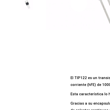
a
i
c
d
i
o
ó
n
El TIP122 es un transi
corriente (hFE) de 10
Esta característica lo
Gracias a su encapsul