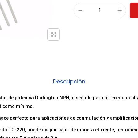
T
r
a
n
s
i
s
t
Descripción
o
r
stor de potencia Darlington NPN, diseñado para ofrecer una al
D
00 como mínimo.
a
r
 hace perfecto para aplicaciones de conmutación y amplificació
l
ado TO-220, puede disipar calor de manera eficiente, permitie
i