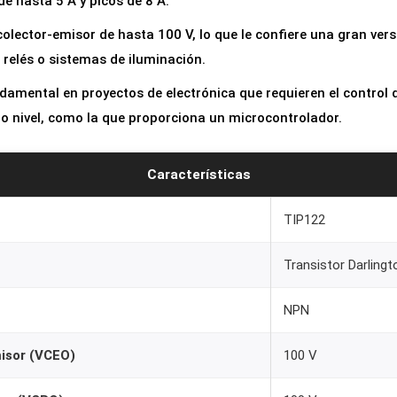
de hasta 5 A y picos de 8 A.
n
olector-emisor de hasta 100 V, lo que le confiere una gran vers
g
relés o sistemas de iluminación.
t
o
amental en proyectos de electrónica que requieren el control 
n
o nivel, como la que proporciona un microcontrolador.
N
P
Características
N
T
TIP122
I
P
Transistor Darlingt
1
NPN
2
2
misor (VCEO)
100 V
1
0