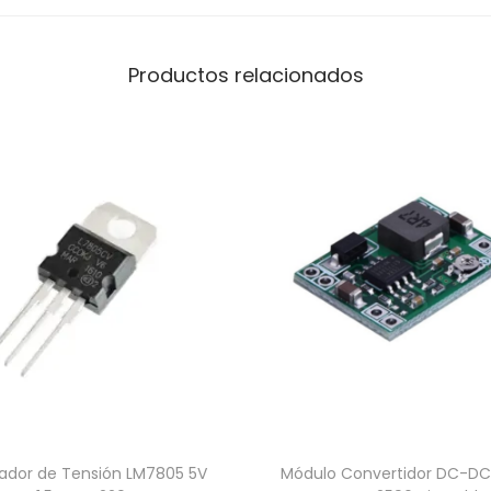
O
-
Productos relacionados
2
2
0
c
a
n
t
i
d
a
d
ador de Tensión LM7805 5V
Módulo Convertidor DC-DC