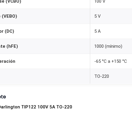
ase (VCBO)
100 V
0
V
e (VEBO)
5 V
5
A
or (DC)
5 A
E
te (hFE)
1000 (mínimo)
n
c
eración
-65 °C a +150 °C
a
p
TO-220
s
u
l
ete
a
Darlington TIP122 100V 5A TO-220
d
o
T