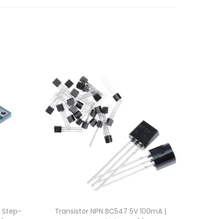
 Step-
Transistor NPN BC547 5V 100mA |