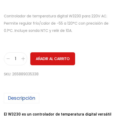
Controlador de temperatura digital W3230 para 220V AC.
Permite regular frío/calor de -55 a 120°C con precisión de
0.1°C. Incluye sonda NTC y relé de 10A.
AÑADIR AL CARRITO
T
e
SKU:
265889035338
r
m
o
Descripción
s
t
a
El W3230 es un controlador de temperatura digital versátil