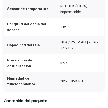
r
NTC 10K (±0.5%)
Sensor de temperatura
a
impermeable
p
r
Longitud del cable del
1 m
sensor
o
g
10 A / 250 V AC | 20 A /
r
Capacidad del relé
12 V DC
a
m
Frecuencia de
0.5 s
a
actualización
b
l
Humedad de
20% – 85% RH
funcionamiento
e
i
n
Contenido del paquete
c