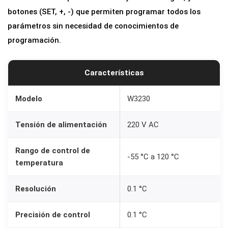
c
botones (SET, +, -) que permiten programar todos los
o
parámetros sin necesidad de conocimientos de
n
programación.
t
r
Características
o
l
Modelo
W3230
t
e
Tensión de alimentación
220 V AC
m
p
Rango de control de
-55 °C a 120 °C
temperatura
e
r
Resolución
0.1 °C
a
t
Precisión de control
0.1 °C
u