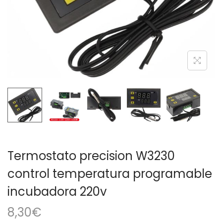
a
i
c
d
i
o
ó
n
Termostato precision W3230
control temperatura programable
incubadora 220v
8,30
€