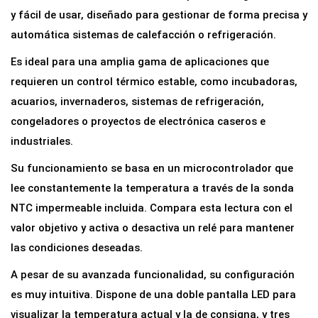
t
y fácil de usar, diseñado para gestionar de forma precisa y
o
automática sistemas de calefacción o refrigeración.
p
Es ideal para una amplia gama de aplicaciones que
r
requieren un control térmico estable, como incubadoras,
e
acuarios, invernaderos, sistemas de refrigeración,
c
congeladores o proyectos de electrónica caseros e
i
industriales.
s
Su funcionamiento se basa en un microcontrolador que
i
lee constantemente la temperatura a través de la sonda
o
NTC impermeable incluida. Compara esta lectura con el
n
valor objetivo y activa o desactiva un relé para mantener
W
las condiciones deseadas.
3
2
A pesar de su avanzada funcionalidad, su configuración
3
es muy intuitiva. Dispone de una doble pantalla LED para
0
visualizar la temperatura actual y la de consigna, y tres