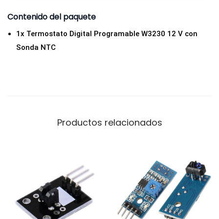
b
Contenido del paquete
a
1x Termostato Digital Programable W3230 12 V con
d
Sonda NTC
o
r
a
1
2
v
Productos relacionados
c
a
n
t
i
d
a