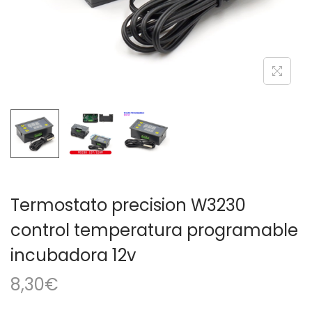
a
i
c
d
i
o
ó
n
Termostato precision W3230
control temperatura programable
incubadora 12v
8,30
€