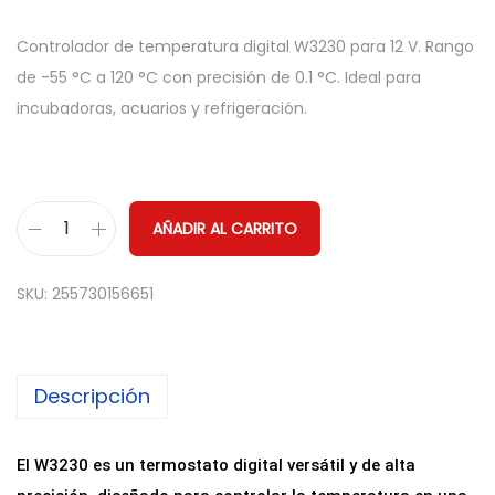
Controlador de temperatura digital W3230 para 12 V. Rango
de -55 °C a 120 °C con precisión de 0.1 °C. Ideal para
incubadoras, acuarios y refrigeración.
AÑADIR AL CARRITO
T
e
SKU:
255730156651
r
m
o
Descripción
s
t
a
El W3230 es un termostato digital versátil y de alta
t