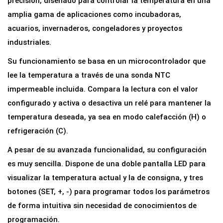
precisión, diseñado para controlar la temperatura en una
o
amplia gama de aplicaciones como incubadoras,
p
acuarios, invernaderos, congeladores y proyectos
r
industriales.
e
Su funcionamiento se basa en un microcontrolador que
c
lee la temperatura a través de una sonda NTC
i
impermeable incluida. Compara la lectura con el valor
s
configurado y activa o desactiva un relé para mantener la
i
temperatura deseada, ya sea en modo calefacción (H) o
o
refrigeración (C).
n
A pesar de su avanzada funcionalidad, su configuración
W
es muy sencilla. Dispone de una doble pantalla LED para
3
visualizar la temperatura actual y la de consigna, y tres
2
botones (SET, +, -) para programar todos los parámetros
3
de forma intuitiva sin necesidad de conocimientos de
0
programación.
c