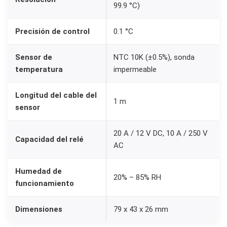
99.9 °C)
a
p
Precisión de control
0.1 °C
r
o
Sensor de
NTC 10K (±0.5%), sonda
g
temperatura
impermeable
r
Longitud del cable del
a
1 m
sensor
m
a
20 A / 12 V DC, 10 A / 250 V
b
Capacidad del relé
AC
l
e
Humedad de
20% – 85% RH
i
funcionamiento
n
Dimensiones
79 x 43 x 26 mm
c
u