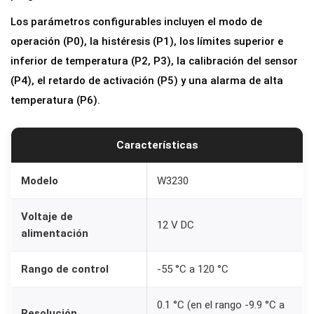
o
Los parámetros configurables incluyen el modo de
n
operación (P0), la histéresis (P1), los límites superior e
t
inferior de temperatura (P2, P3), la calibración del sensor
r
(P4), el retardo de activación (P5) y una alarma de alta
o
temperatura (P6).
l
t
Características
e
m
Modelo
W3230
p
e
Voltaje de
12 V DC
r
alimentación
a
Rango de control
-55 °C a 120 °C
t
u
0.1 °C (en el rango -9.9 °C a
r
Resolución