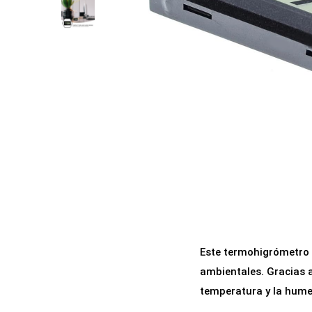
a
i
c
d
i
o
ó
n
Este termohigrómetro d
ambientales. Gracias a
temperatura y la hume