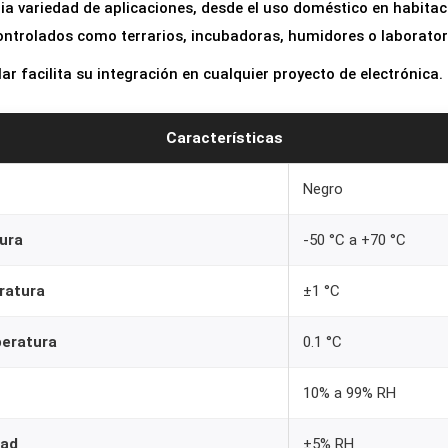
ia variedad de aplicaciones, desde el uso doméstico en habita
ntrolados como terrarios, incubadoras, humidores o laborator
r facilita su integración en cualquier proyecto de electrónica.
Características
Negro
ura
-50 °C a +70 °C
ratura
±1 °C
peratura
0.1 °C
10% a 99% RH
dad
±5% RH