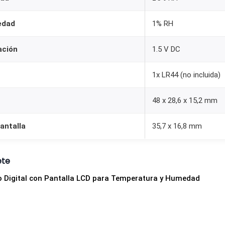
edad
1% RH
ación
1.5 V DC
1x LR44 (no incluida)
48 x 28,6 x 15,2 mm
antalla
35,7 x 16,8 mm
ete
 Digital con Pantalla LCD para Temperatura y Humedad