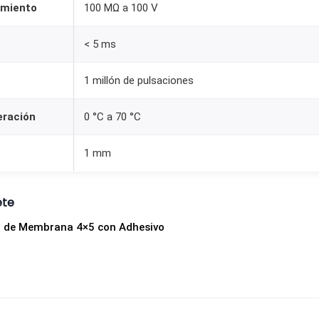
amiento
100 MΩ a 100 V
< 5 ms
1 millón de pulsaciones
eración
0 °C a 70 °C
1 mm
ete
al de Membrana 4×5 con Adhesivo