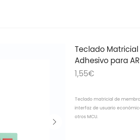
Teclado Matrici
Adhesivo para A
1,55
€
Teclado matricial de membran
interfaz de usuario económica
otros MCU.