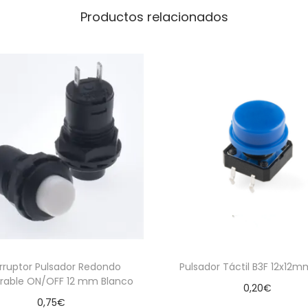
Productos relacionados
erruptor Pulsador Redondo
Pulsador Táctil B3F 12x12m
rable ON/OFF 12 mm Blanco
0,20
€
0,75
€