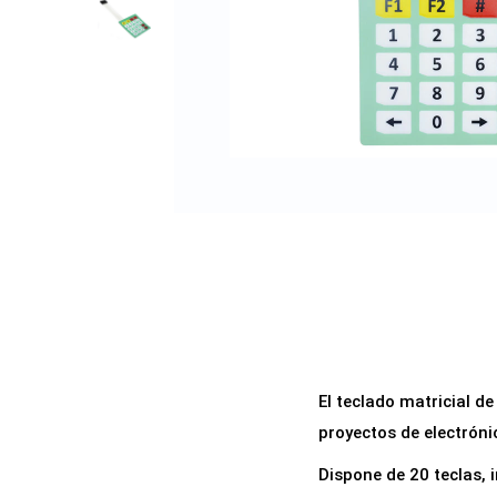
a
i
c
d
i
o
ó
n
El teclado matricial d
proyectos de electróni
Dispone de 20 teclas, i