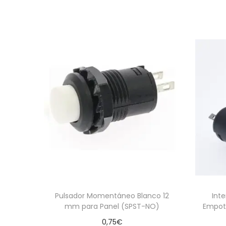
Pulsador Momentáneo Blanco 12
Int
mm para Panel (SPST-NO)
Empot
0,75
€