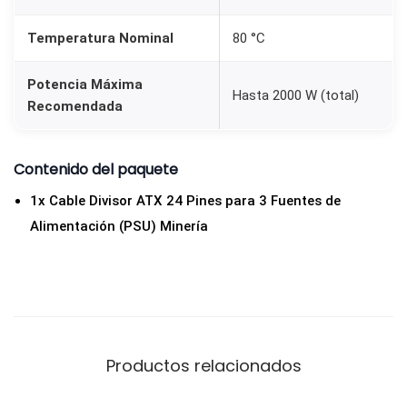
n
Temperatura Nominal
80 °C
t
a
Potencia Máxima
Hasta 2000 W (total)
c
Recomendada
i
ó
Contenido del paquete
n
(
1x Cable Divisor ATX 24 Pines para 3 Fuentes de
P
Alimentación (PSU) Minería
S
U
)
M
i
Productos relacionados
n
e