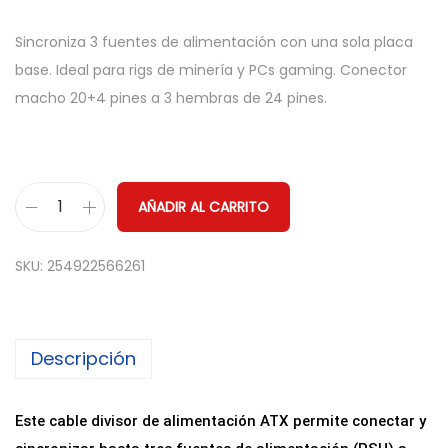
Sincroniza 3 fuentes de alimentación con una sola placa
base. Ideal para rigs de minería y PCs gaming. Conector
macho 20+4 pines a 3 hembras de 24 pines.
AÑADIR AL CARRITO
C
a
SKU:
254922566261
b
l
e
Descripción
D
i
v
Este cable divisor de alimentación ATX permite conectar y
i