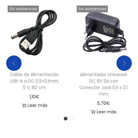
r
Sin existencias
Sin existencias
í
a
c
a
n
t
i
Cable de Alimentación
Alimentador Universal
d
USB-A a DC 5.5×2.1mm,
DC 9V 2A con
a
5 V, 80 cm
Conector Jack 5.5 x 2.1
d
mm
1,10
€
5,70
€
Leer más
Leer más