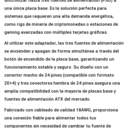
sincronizar hasta tres fuentes de alimentación (PSU) a
s
una única placa base. Es la solución perfecta para
o
sistemas que requieren una alta demanda energética,
r
como rigs de minería de criptomonedas o estaciones de
A
gaming avanzadas con múltiples tarjetas gráficas.
T
Al utilizar este adaptador, las tres fuentes de alimentación
X
se encienden y apagan de forma simultánea a través del
2
botón de encendido de la placa base, garantizando un
4
funcionamiento estable y seguro. Su diseño con un
P
conector macho de 24 pines (compatible con formato
i
20+4) y tres conectores hembra de 24 pines asegura una
n
amplia compatibilidad con la mayoría de placas base y
e
fuentes de alimentación ATX del mercado.
s
Fabricado con cableado de calidad 18AWG, proporciona
p
una conexión fiable para alimentar todos tus
a
componentes sin necesidad de cambiar tu fuente de
r