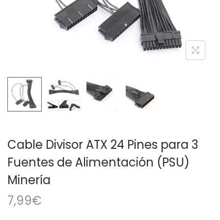
a
i
c
d
i
o
ó
n
Cable Divisor ATX 24 Pines para 3
Fuentes de Alimentación (PSU)
Minería
7,99
€