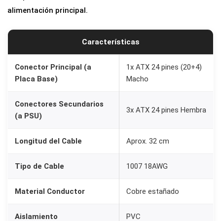
alimentación principal.
a
3
F
Características
u
e
Conector Principal (a
1x ATX 24 pines (20+4)
Placa Base)
Macho
n
t
Conectores Secundarios
e
3x ATX 24 pines Hembra
(a PSU)
s
d
Longitud del Cable
Aprox. 32 cm
e
A
Tipo de Cable
1007 18AWG
l
i
Material Conductor
Cobre estañado
m
Aislamiento
PVC
e