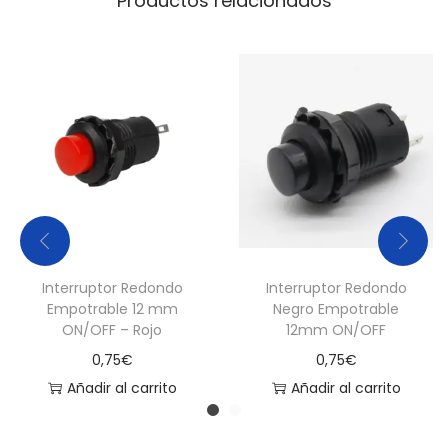
Productos relacionados
r
o
c
o
n
t
r
o
l
a
Interruptor Redondo
Interruptor Redondo
d
Empotrable 12 mm
Negro Empotrable
ON/OFF – Rojo
12mm ON/OFF
o
r
0,75
€
0,75
€
e
Añadir al carrito
Añadir al carrito
s
c