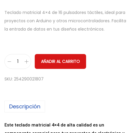
Teclado matricial 4×4 de 16 pulsadores táctiles, ideal para
proyectos con Arduino y otros microcontroladores. Facilita
la entrada de datos en tus diseños electrónicos.
AÑADIR AL CARRITO
T
e
SKU:
254290021807
c
l
a
Descripción
d
o
M
Este teclado matricial 4×4 de alta calidad es un
a