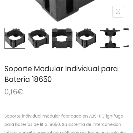
a
i
c
d
i
o
ó
n
Soporte Modular Individual para
Batería 18650
0,16
€
Soporte individual modular fabricado en ABS+PC ignífugo
para baterías de litio 18650. Su sistema de interconexión
lateral permite ensamblar múltiples unidades en cualquier