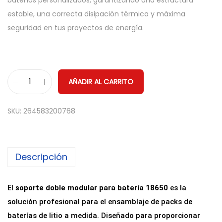
baterías personalizados, garantizando una estructura
estable, una correcta disipación térmica y máxima
seguridad en tus proyectos de energía.
AÑADIR AL CARRITO
S
o
SKU:
264583200768
p
o
r
Descripción
t
e
D
El
soporte doble modular para batería 18650
es la
o
solución profesional para el ensamblaje de packs de
b
baterías de litio a medida. Diseñado para proporcionar