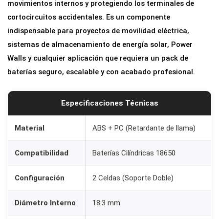
movimientos internos y protegiendo los terminales de
e
cortocircuitos accidentales. Es un componente
r
indispensable para proyectos de movilidad eléctrica,
í
sistemas de almacenamiento de energía solar, Power
a
Walls y cualquier aplicación que requiera un pack de
1
baterías seguro, escalable y con acabado profesional.
8
6
5
Especificaciones Técnicas
0
c
Material
ABS + PC (Retardante de llama)
a
Compatibilidad
Baterías Cilíndricas 18650
n
t
Configuración
2 Celdas (Soporte Doble)
i
d
Diámetro Interno
18.3 mm
a