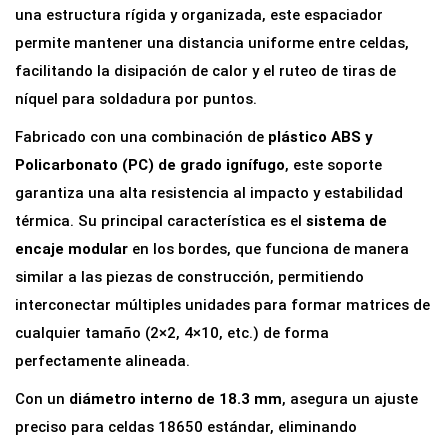
l
una estructura rígida y organizada, este espaciador
e
permite mantener una distancia uniforme entre celdas,
M
facilitando la disipación de calor y el ruteo de tiras de
o
níquel para soldadura por puntos.
d
Fabricado con una combinación de
plástico ABS y
u
Policarbonato (PC) de grado ignífugo
, este soporte
l
garantiza una alta resistencia al impacto y estabilidad
a
térmica. Su principal característica es el
sistema de
r
encaje modular
en los bordes, que funciona de manera
p
similar a las piezas de construcción, permitiendo
a
interconectar múltiples unidades para formar matrices de
r
cualquier tamaño (2×2, 4×10, etc.) de forma
a
perfectamente alineada.
B
Con un
diámetro interno de 18.3 mm
, asegura un ajuste
a
preciso para celdas 18650 estándar, eliminando
t