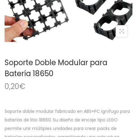
a
i
c
d
i
o
ó
n
Soporte Doble Modular para
Batería 18650
0,20
€
Soporte doble modular fabricado en ABS+PC ignífugo para
baterías de litio 18650. Su diseño de encaje tipo LEGO
permite unir múltiples unidades para crear packs de