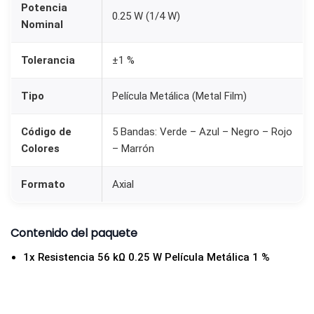
Potencia
2
0.25 W (1/4 W)
Nominal
5
W
Tolerancia
±1 %
)
c
Tipo
Película Metálica (Metal Film)
a
n
Código de
5 Bandas: Verde – Azul – Negro – Rojo
t
Colores
– Marrón
i
Formato
Axial
d
a
d
Contenido del paquete
1x Resistencia 56 kΩ 0.25 W Película Metálica 1 %