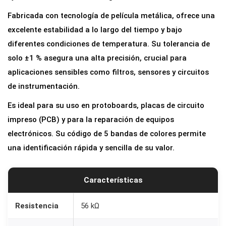
a
Fabricada con tecnología de película metálica, ofrece una
5
excelente estabilidad a lo largo del tiempo y bajo
6
diferentes condiciones de temperatura. Su tolerancia de
K
solo ±1 % asegura una alta precisión, crucial para
o
aplicaciones sensibles como filtros, sensores y circuitos
h
de instrumentación.
m
Es ideal para su uso en protoboards, placas de circuito
1
impreso (PCB) y para la reparación de equipos
%
electrónicos. Su código de 5 bandas de colores permite
1
una identificación rápida y sencilla de su valor.
/
4
W
Características
(
0
Resistencia
56 kΩ
.