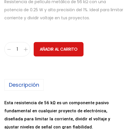
Resistencia de película metálica de 56 kΩ con una
potencia de 0.25 W y alta precisión del 1%. Ideal para limitar
corriente y dividir voltaje en tus proyectos.
AÑADIR AL CARRITO
R
e
s
i
Descripción
s
t
e
Esta resistencia de 56 kΩ es un componente pasivo
n
fundamental en cualquier proyecto de electrónica,
c
diseñada para limitar la corriente, dividir el voltaje y
i
ajustar niveles de señal con gran fiabilidad.