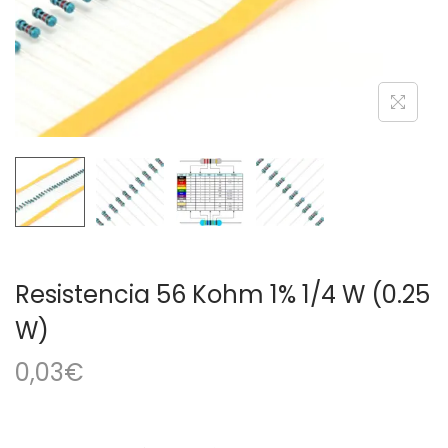
a
i
c
d
i
o
ó
n
Resistencia 56 Kohm 1% 1/4 W (0.25
W)
0,03
€