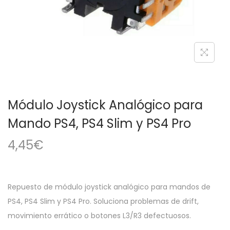
a
i
c
d
i
o
ó
n
Módulo Joystick Analógico para
Mando PS4, PS4 Slim y PS4 Pro
4,45
€
Repuesto de módulo joystick analógico para mandos de
PS4, PS4 Slim y PS4 Pro. Soluciona problemas de drift,
movimiento errático o botones L3/R3 defectuosos.