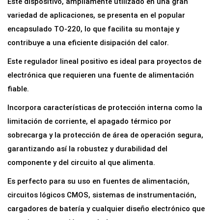
Este dispositivo, ampliamente utilizado en una gran
e
variedad de aplicaciones, se presenta en el popular
T
encapsulado TO-220, lo que facilita su montaje y
e
contribuye a una eficiente disipación del calor.
n
Este regulador lineal positivo es ideal para proyectos de
s
electrónica que requieren una fuente de alimentación
i
fiable.
ó
n
Incorpora características de protección interna como la
L
limitación de corriente, el apagado térmico por
M
sobrecarga y la protección de área de operación segura,
7
garantizando así la robustez y durabilidad del
8
componente y del circuito al que alimenta.
1
Es perfecto para su uso en fuentes de alimentación,
0
circuitos lógicos CMOS, sistemas de instrumentación,
1
cargadores de batería y cualquier diseño electrónico que
0