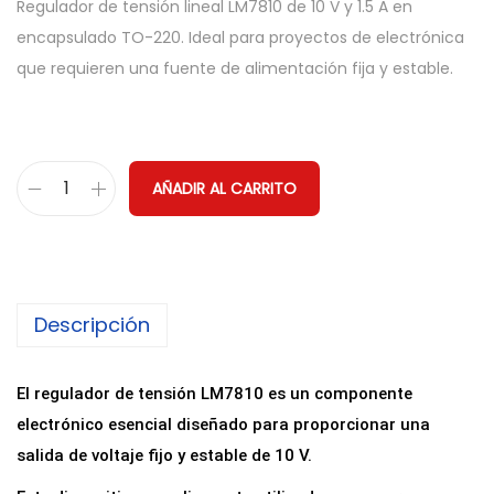
Regulador de tensión lineal LM7810 de 10 V y 1.5 A en
encapsulado TO-220. Ideal para proyectos de electrónica
que requieren una fuente de alimentación fija y estable.
AÑADIR AL CARRITO
R
e
g
u
Descripción
l
a
d
El regulador de tensión LM7810 es un componente
o
electrónico esencial diseñado para proporcionar una
r
salida de voltaje fijo y estable de 10 V.
d