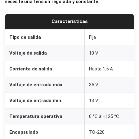
necesite una tensión regulada y constante.
V
1
Características
.
5
Tipo de salida
Fija
A
T
Voltaje de salida
10 V
O
-
Corriente de salida
Hasta 1.5 A
2
2
Voltaje de entrada máx.
35 V
0
c
Voltaje de entrada mín.
13 V
a
Temperatura operativa
0 °C a +125 °C
n
t
Encapsulado
TO-220
i