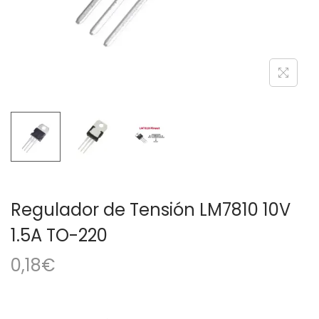
a
i
c
d
i
o
ó
n
Regulador de Tensión LM7810 10V
1.5A TO-220
0,18
€