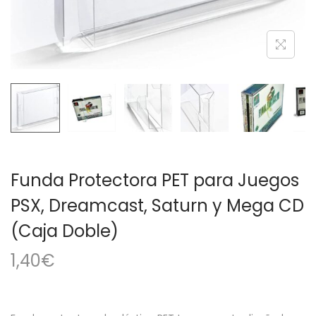
a
i
c
d
i
o
ó
n
Funda Protectora PET para Juegos
PSX, Dreamcast, Saturn y Mega CD
(Caja Doble)
1,40
€