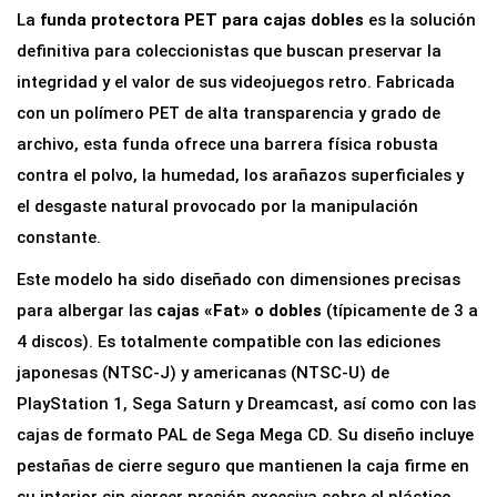
o
La
funda protectora PET para cajas dobles
es la solución
t
definitiva para coleccionistas que buscan preservar la
e
integridad y el valor de sus videojuegos retro. Fabricada
c
con un polímero PET de alta transparencia y grado de
t
archivo, esta funda ofrece una barrera física robusta
o
contra el polvo, la humedad, los arañazos superficiales y
r
el desgaste natural provocado por la manipulación
a
constante.
P
Este modelo ha sido diseñado con dimensiones precisas
E
para albergar las
cajas «Fat» o dobles
(típicamente de 3 a
T
4 discos). Es totalmente compatible con las ediciones
p
japonesas (NTSC-J) y americanas (NTSC-U) de
a
PlayStation 1, Sega Saturn y Dreamcast, así como con las
r
cajas de formato PAL de Sega Mega CD. Su diseño incluye
a
pestañas de cierre seguro que mantienen la caja firme en
J