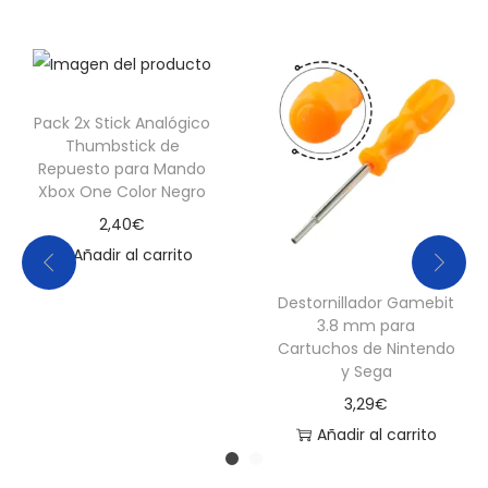
(
C
a
j
Pack 2x Stick Analógico
a
Thumbstick de
D
Repuesto para Mando
Xbox One Color Negro
o
2,40
€
b
Añadir al carrito
l
e
Destornillador Gamebit
)
3.8 mm para
Cartuchos de Nintendo
c
y Sega
a
3,29
€
n
Añadir al carrito
t
i