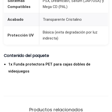
Sistemas
PSX, Dreamcast, Saturn (JAP/USA) y
s
Compatibles
Mega CD (PAL)
t
,
Acabado
Transparente Cristalino
S
a
Básica (evita degradación por luz
Protección UV
t
indirecta)
u
r
Contenido del paquete
n
1x Funda protectora PET para cajas dobles de
y
videojuegos
M
e
g
a
C
D
Productos relacionados