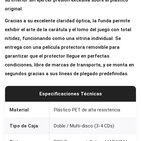
su interior sin ejercer presión excesiva sobre el plástico
u
original.
e
Gracias a su excelente claridad óptica, la funda permite
g
exhibir el arte de la carátula y el lomo del juego con total
o
nitidez, funcionando como una vitrina individual. Se
s
entrega con una película protectora removible para
P
garantizar que el protector llegue en perfectas
S
condiciones, libre de marcas de transporte, y se monta en
X
segundos gracias a sus líneas de plegado predefinidas.
,
D
r
Especificaciones Técnicas
e
a
Material
Plástico PET de alta resistencia
m
Tipo de Caja
Doble / Multi-disco (3-4 CDs)
c
a