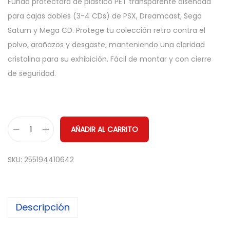
Funda protectora de plástico PET transparente diseñada
para cajas dobles (3-4 CDs) de PSX, Dreamcast, Sega
Saturn y Mega CD. Protege tu colección retro contra el
polvo, arañazos y desgaste, manteniendo una claridad
cristalina para su exhibición. Fácil de montar y con cierre
de seguridad.
AÑADIR AL CARRITO
F
u
SKU:
255194410642
n
d
a
Descripción
P
r