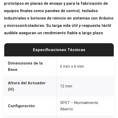
prototipos en placas de ensayo y para la fabricación de
a
equipos finales como paneles de control, teclados
P
industriales o botones de reinicio en sistemas con Arduino
C
y microcontroladores. Su larga vida útil y respuesta táctil
B
audible aseguran un rendimiento fiable a largo plazo.
4
P
i
Especificaciones Técnicas
n
e
Dimensiones de la
6 mm x 6 mm
Base
s
S
Altura del Actuador
P
12 mm
(H)
S
T
SPST – Normalmente
Configuración
-
Abierto
N