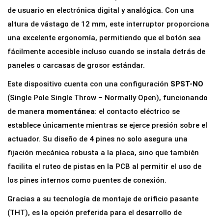
á
de usuario en electrónica digital y analógica. Con una
c
altura de vástago de 12 mm, este interruptor proporciona
t
una excelente ergonomía, permitiendo que el botón sea
i
fácilmente accesible incluso cuando se instala detrás de
l
paneles o carcasas de grosor estándar.
6
Este dispositivo cuenta con una configuración
SPST-NO
x
(Single Pole Single Throw – Normally Open), funcionando
6
de manera
momentánea
: el contacto eléctrico se
x
establece únicamente mientras se ejerce presión sobre el
1
actuador. Su diseño de 4 pines no solo asegura una
2
fijación mecánica robusta a la placa, sino que también
m
facilita el ruteo de pistas en la PCB al permitir el uso de
m
los pines internos como puentes de conexión.
p
Gracias a su tecnología de montaje de orificio pasante
a
(THT), es la opción preferida para el desarrollo de
r