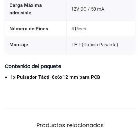
O
Carga Máxima
12V DC / 50 mA
admisible
M
o
Número de Pines
4 Pines
m
e
Montaje
THT (Orificio Pasante)
n
t
Contenido del paquete
á
n
1x Pulsador Táctil 6x6x12 mm para PCB
e
o
c
a
n
Productos relacionados
t
i