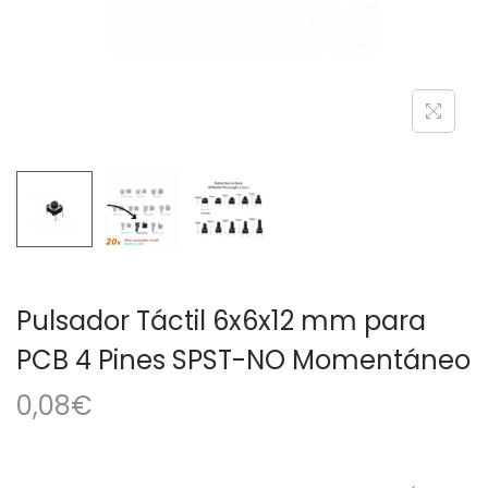
a
i
c
d
i
o
ó
n
Pulsador Táctil 6x6x12 mm para
PCB 4 Pines SPST-NO Momentáneo
0,08
€