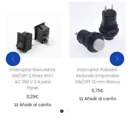
d
a
d
Interruptor Basculante
Interruptor Pulsador
ON/OFF 2 Pines SPST
Redondo Empotrable
AC 250 V 3 A para
ON/OFF 12 mm Blanco
Panel
0,75
€
0,29
€
Añadir al carrito
Añadir al carrito