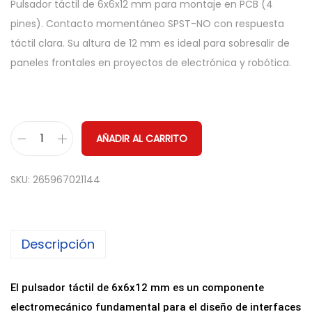
Pulsador táctil de 6x6x12 mm para montaje en PCB (4
pines). Contacto momentáneo SPST-NO con respuesta
táctil clara. Su altura de 12 mm es ideal para sobresalir de
paneles frontales en proyectos de electrónica y robótica.
AÑADIR AL CARRITO
P
u
SKU:
265967021144
l
s
a
Descripción
d
o
r
El pulsador táctil de 6x6x12 mm es un componente
T
electromecánico fundamental para el diseño de interfaces