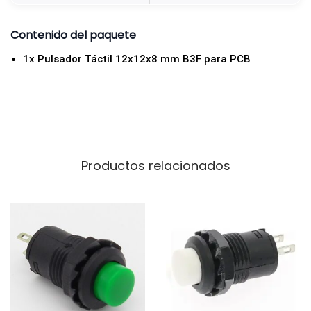
S
T
Contenido del paquete
-
1x Pulsador Táctil 12x12x8 mm B3F para PCB
N
O
)
c
a
n
Productos relacionados
t
i
d
a
d