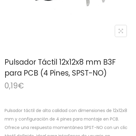
a
i
c
d
i
o
ó
n
Pulsador Táctil 12x12x8 mm B3F
para PCB (4 Pines, SPST-NO)
0,19
€
Pulsador táctil de alta calidad con dimensiones de 12x12x8
mm y configuración de 4 pines para montaje en PCB.
Ofrece una respuesta momentánea SPST-NO con un clic