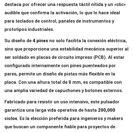
t
destaca por ofrecer una respuesta táctil nítida y un «clic»
i
audible que confirma la activación, lo que lo hace ideal
l
para teclados de control, paneles de instrumentos y
1
prototipos industriales.
2
Su diseño de
4 pines
no solo facilita la conexión eléctrica,
x
sino que proporciona una estabilidad mecánica superior al
1
ser soldado en placas de circuito impreso (PCB). Al estar
2
configurado internamente con pines puenteados por
x
pares, permite un diseño de pistas más flexible en la
8
placa. Con una altura total de 8 mm, es compatible con
m
una amplia variedad de capuchones y botones externos.
m
Fabricado para resistir un uso intensivo, este pulsador
B
garantiza una larga vida operativa de hasta
200,000
3
ciclos
. Es la elección preferida para ingenieros y makers
F
que buscan un componente fiable para proyectos de
p