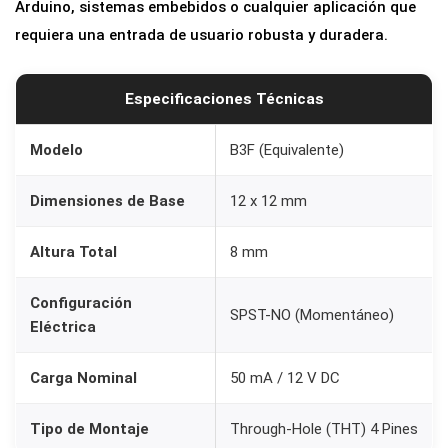
Arduino, sistemas embebidos o cualquier aplicación que
a
requiera una entrada de usuario robusta y duradera.
r
a
P
Especificaciones Técnicas
C
B
Modelo
B3F (Equivalente)
(
Dimensiones de Base
12 x 12 mm
4
P
Altura Total
8 mm
i
n
Configuración
SPST-NO (Momentáneo)
e
Eléctrica
s
,
Carga Nominal
50 mA / 12 V DC
S
P
Tipo de Montaje
Through-Hole (THT) 4 Pines