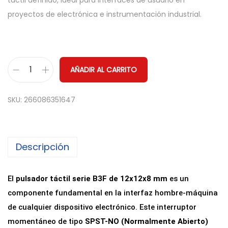
táctil definido, ideal para interfaces de usuario en
proyectos de electrónica e instrumentación industrial.
AÑADIR AL CARRITO
P
u
SKU:
266086351647
l
s
a
Descripción
d
o
r
El
pulsador táctil serie B3F de 12x12x8 mm
es un
T
componente fundamental en la interfaz hombre-máquina
á
de cualquier dispositivo electrónico. Este interruptor
c
momentáneo de tipo
SPST-NO (Normalmente Abierto)