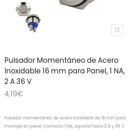
a
i
c
d
i
o
ó
n
Pulsador Momentáneo de Acero
Inoxidable 16 mm para Panel, 1 NA,
2 A 36 V
4,19
€
Pulsador momentáneo de acero inoxidable de 16 mm para
montaje en panel. Contacto 1 NA, soporta hasta 2 A y 36 V