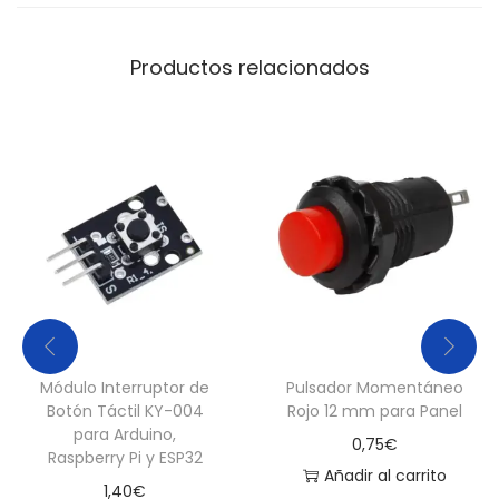
d
a
Productos relacionados
d
Módulo Interruptor de
Pulsador Momentáneo
Botón Táctil KY-004
Rojo 12 mm para Panel
para Arduino,
0,75
€
Raspberry Pi y ESP32
Añadir al carrito
1,40
€