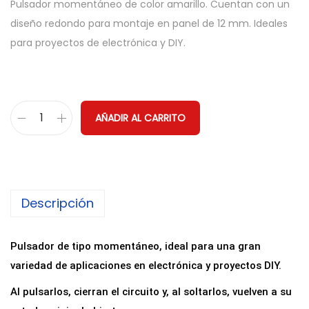
Pulsador momentáneo de color amarillo. Cuentan con un
diseño redondo para montaje en panel de 12 mm. Ideales
para proyectos de electrónica y DIY.
AÑADIR AL CARRITO
P
u
l
s
Descripción
a
d
o
Pulsador de tipo momentáneo, ideal para una gran
r
variedad de aplicaciones en electrónica y proyectos DIY.
M
Al pulsarlos, cierran el circuito y, al soltarlos, vuelven a su
o