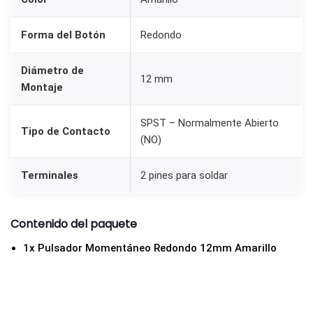
2
m
Forma del Botón
Redondo
m
A
Diámetro de
12 mm
Montaje
m
a
SPST – Normalmente Abierto
r
Tipo de Contacto
(NO)
i
l
Terminales
2 pines para soldar
l
o
Contenido del paquete
c
a
1x Pulsador Momentáneo Redondo 12mm Amarillo
n
t
i