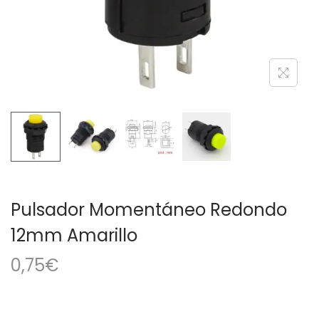
a
i
c
d
i
o
ó
n
Pulsador Momentáneo Redondo
12mm Amarillo
0,75
€