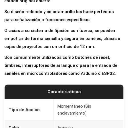
estado original abierto.
m
Su diseño redondo y color amarillo los hace perfectos
e
para señalización o funciones específicas.
n
t
Gracias a su sistema de fijación con tuerca, se pueden
á
empotrar de forma sencilla y segura en paneles, chasis o
n
cajas de proyectos con un orificio de 12 mm.
e
Son comúnmente utilizados como botones de reset,
o
timbres, interruptores de arranque o para la entrada de
R
señales en microcontroladores como Arduino o ESP32.
e
d
Características
o
n
Momentáneo (Sin
d
Tipo de Acción
enclavamiento)
o
1
Color
Amarillo