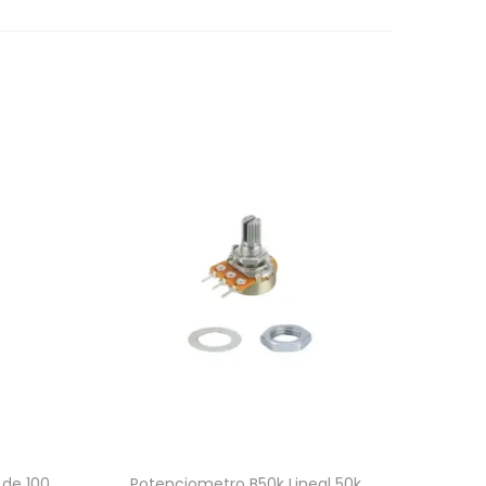
 de 100
Potenciometro B50k Lineal 50k