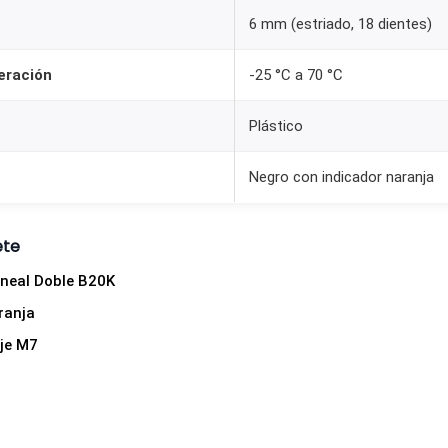
i
6 mm (estriado, 18 dientes)
l
l
eración
-25 °C a 70 °C
a
Plástico
K
n
Negro con indicador naranja
o
b
N
ete
a
ineal Doble B20K
r
ranja
a
je M7
n
j
a
c