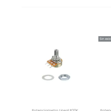
Sin exi
Potenciometro Lineal B20K
Poten