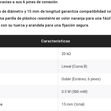
racias a sus 6 pines de conexión.
e
a
mm de diámetro y 15 mm de longitud garantiza compatibilidad 
l
 una perilla de plástico resistente en color naranja para una fácil
D
con su tuerca y arandela para una fijación segura.
O
B
Características
L
E
20 kΩ
B
Lineal (Curva B)
2
0
Doble (Estéreo, 6 pines)
K
+
0.5 W (500 mW)
P
e
go
15 mm (total)
r