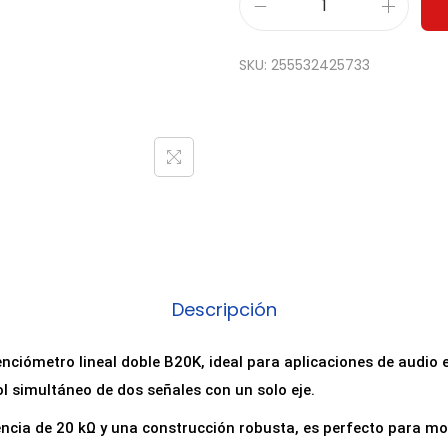
P
o
SKU:
255532425733
t
e
n
c
i
o
m
e
t
Descripción
r
o
tenciómetro lineal doble B20K, ideal para aplicaciones de audio 
l
ol simultáneo de dos señales con un solo eje.
i
encia de 20 kΩ y una construcción robusta, es perfecto para mo
n