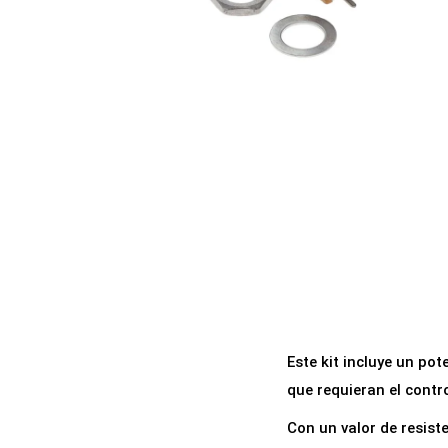
a
i
c
d
i
o
ó
n
Este kit incluye un po
que requieran el contr
Con un valor de resist