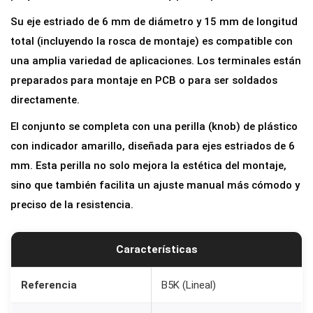
t
Su eje estriado de 6 mm de diámetro y 15 mm de longitud
r
total (incluyendo la rosca de montaje) es compatible con
o
una amplia variedad de aplicaciones. Los terminales están
B
preparados para montaje en PCB o para ser soldados
5
directamente.
K
El conjunto se completa con una perilla (knob) de plástico
l
con indicador amarillo, diseñada para ejes estriados de 6
i
mm. Esta perilla no solo mejora la estética del montaje,
n
sino que también facilita un ajuste manual más cómodo y
e
preciso de la resistencia.
a
l
5
Características
k
1
Referencia
B5K (Lineal)
5