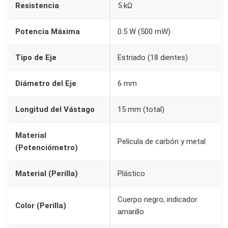
Resistencia
5 kΩ
m
m
Potencia Máxima
0.5 W (500 mW)
+
P
Tipo de Eje
Estriado (18 dientes)
e
r
Diámetro del Eje
6 mm
i
l
Longitud del Vástago
15 mm (total)
l
Material
a
Película de carbón y metal
(Potenciómetro)
K
n
Material (Perilla)
Plástico
o
b
Cuerpo negro, indicador
Color (Perilla)
A
amarillo
M