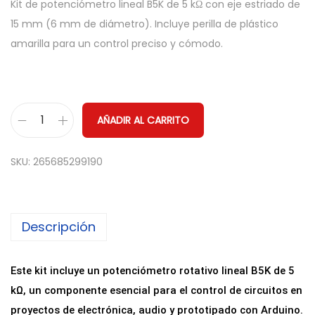
Kit de potenciómetro lineal B5K de 5 kΩ con eje estriado de
15 mm (6 mm de diámetro). Incluye perilla de plástico
amarilla para un control preciso y cómodo.
AÑADIR AL CARRITO
P
o
SKU:
265685299190
t
e
n
Descripción
c
i
o
Este kit incluye un potenciómetro rotativo lineal B5K de 5
m
kΩ, un componente esencial para el control de circuitos en
e
proyectos de electrónica, audio y prototipado con Arduino.