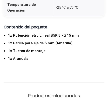
A
Temperatura de
-25 °C a 70 °C
R
Operación
I
L
Contenido del paquete
L
1x Potenciómetro Lineal B5K 5 kΩ 15 mm
O
1x Perilla para eje de 6 mm (Amarilla)
c
a
1x Tuerca de montaje
n
1x Arandela
t
i
d
a
d
Productos relacionados