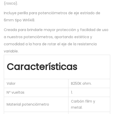
(rosca).
o
L
Incluye perilla para potenciómetros de eje estriado de
i
6mm tipo WH148.
n
Creada para brindarle mayor protección y facilidad de uso
e
a nuestros potenciómetros, aportando estética y
a
comodidad a la hora de rotar el eje de la resistencia
l
variable.
B
2
Características
5
0
K
Valor
B250K ohm.
0
Nº vueltas
1.
,
Carbón film y
5
Material potenciómetro
metal.
w