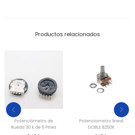
V
e
r
d
Productos relacionados
e
c
a
n
t
i
d
a
d
Potenciómetro de
Potenciometro lineal
Rueda 30 k de 5 Pines
DOBLE B250K