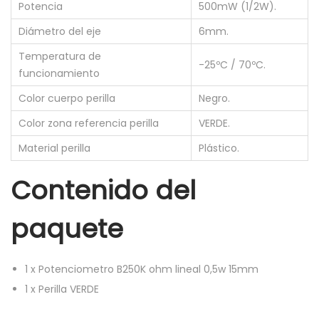
Potencia
500mW (1/2W).
1
5
Diámetro del eje
6mm.
m
Temperatura de
-25ºC / 70ºC.
m
funcionamiento
+
Color cuerpo perilla
Negro.
P
Color zona referencia perilla
VERDE.
e
Material perilla
Plástico.
r
i
Contenido del
l
l
paquete
a
k
1
x
Potenciometro B250K ohm lineal 0,5w 15mm
n
1
x
Perilla VERDE
o
b