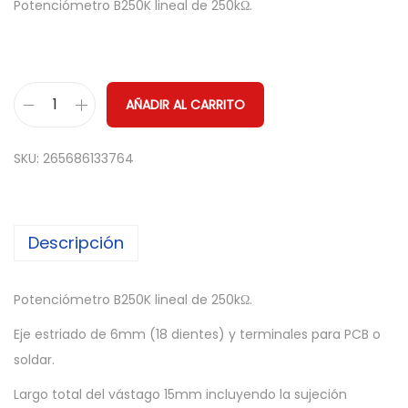
Potenciómetro B250K lineal de 250kΩ.
AÑADIR AL CARRITO
P
o
SKU:
265686133764
t
e
n
Descripción
c
i
o
Potenciómetro B250K lineal de 250kΩ.
m
Eje estriado de 6mm (18 dientes) y terminales para PCB o
e
soldar.
t
Largo total del vástago 15mm incluyendo la sujeción
r