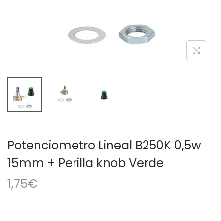
a
i
c
d
i
o
ó
n
Potenciometro Lineal B250K 0,5w
15mm + Perilla knob Verde
1,75
€