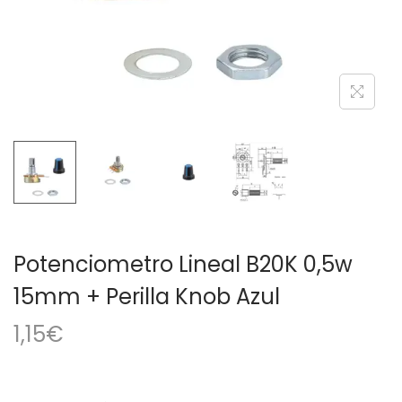
a
i
c
d
i
o
ó
n
Potenciometro Lineal B20K 0,5w
15mm + Perilla Knob Azul
1,15
€