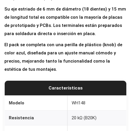
t
Su eje estriado de 6 mm de diámetro (18 dientes) y 15 mm
r
de longitud total es compatible con la mayoría de placas
o
de prototipado y PCBs. Los terminales están preparados
L
para soldadura directa o inserción en placa.
i
El pack se completa con una perilla de plástico (knob) de
n
color azul, diseñada para un ajuste manual cómodo y
e
preciso, mejorando tanto la funcionalidad como la
a
estética de tus montajes.
l
B
2
Características
0
K
Modelo
WH148
0
Resistencia
20 kΩ (B20K)
,
5