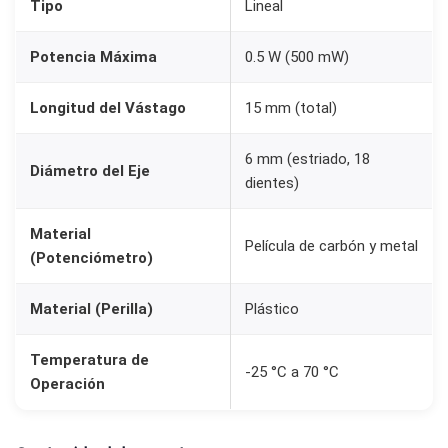
Tipo
Lineal
w
1
Potencia Máxima
0.5 W (500 mW)
5
m
Longitud del Vástago
15 mm (total)
m
+
6 mm (estriado, 18
Diámetro del Eje
P
dientes)
e
Material
r
Película de carbón y metal
(Potenciómetro)
i
l
Material (Perilla)
Plástico
l
a
Temperatura de
-25 °C a 70 °C
K
Operación
n
o