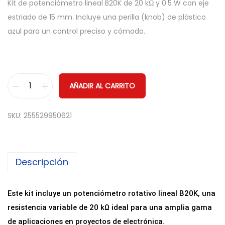
Kit de potenciómetro lineal B20K de 20 kΩ y 0.5 W con eje
estriado de 15 mm. Incluye una perilla (knob) de plástico
azul para un control preciso y cómodo.
AÑADIR AL CARRITO
P
o
SKU:
255529950621
t
e
n
Descripción
c
i
o
Este kit incluye un potenciómetro rotativo lineal B20K, una
m
resistencia variable de 20 kΩ ideal para una amplia gama
e
de aplicaciones en proyectos de electrónica.