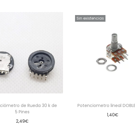
d
a
Sin existencias
d
ciómetro de Rueda 30 k de
Potenciometro lineal DOBLE
5 Pines
1,40
€
2,49
€
Leer más
Añadir al carrito