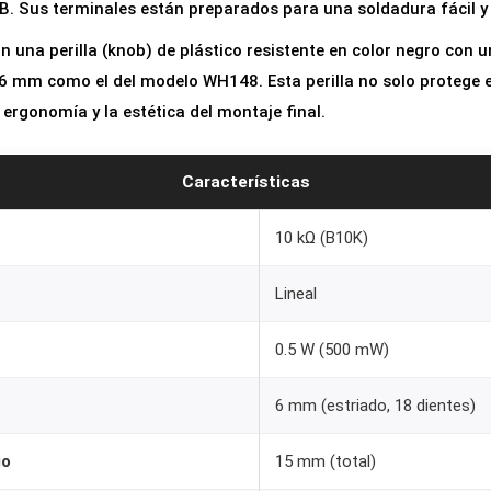
B. Sus terminales están preparados para una soldadura fácil y
K
l
n una perilla (knob) de plástico resistente en color negro con u
i
 6 mm como el del modelo WH148. Esta perilla no solo protege e
n
ergonomía y la estética del montaje final.
e
a
Características
l
1
10 kΩ (B10K)
0
Lineal
k
+
0.5 W (500 mW)
P
e
6 mm (estriado, 18 dientes)
r
i
go
15 mm (total)
l