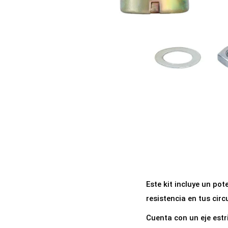
a
i
c
d
i
o
ó
n
Este kit incluye un po
resistencia en tus cir
Cuenta con un eje estr