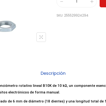
P
o
SKU:
255529924294
t
e
n
c
i
o
m
e
t
Descripción
r
o
tenciómetro rotativo lineal B10K de 10 kΩ, un componente esenci
B
cuitos electrónicos de forma manual.
1
iado de 6 mm de diámetro (18 dientes) y una longitud total de 
0