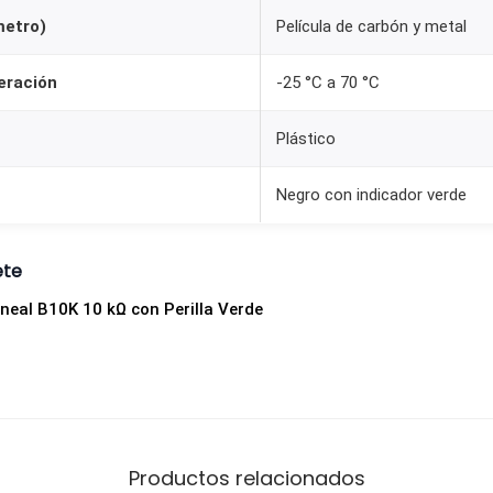
l
metro)
Película de carbón y metal
a
K
eración
-25 °C a 70 °C
n
Plástico
o
b
Negro con indicador verde
V
E
R
ete
D
neal B10K 10 kΩ con Perilla Verde
E
c
a
n
t
Productos relacionados
i