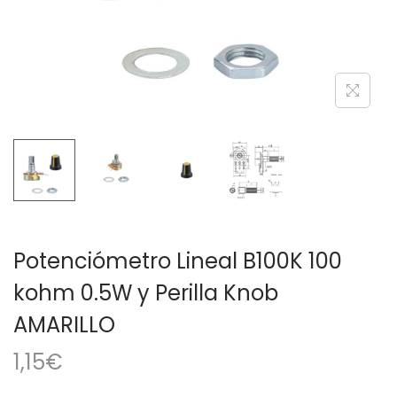
a
i
c
d
i
o
ó
n
Potenciómetro Lineal B100K 100
kohm 0.5W y Perilla Knob
AMARILLO
1,15
€