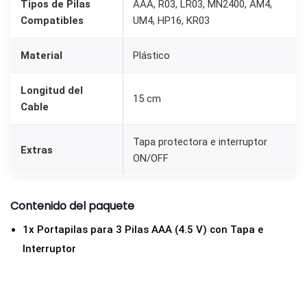
Tipos de Pilas
AAA, R03, LR03, MN2400, AM4,
e
Compatibles
UM4, HP16, KR03
r
r
Material
Plástico
u
p
Longitud del
15 cm
t
Cable
o
Tapa protectora e interruptor
r
Extras
ON/OFF
y
C
a
Contenido del paquete
b
1x Portapilas para 3 Pilas AAA (4.5 V) con Tapa e
l
Interruptor
e
s
|