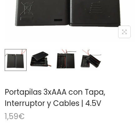
a
i
c
d
i
o
ó
n
Portapilas 3xAAA con Tapa,
Interruptor y Cables | 4.5V
1,59
€