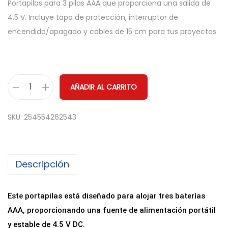
Portapilas para 3 pilas AAA que proporciona una salida de
4.5 V. Incluye tapa de protección, interruptor de
encendido/apagado y cables de 15 cm para tus proyectos.
AÑADIR AL CARRITO
P
o
SKU:
254554262543
r
t
a
Descripción
p
i
l
Este portapilas está diseñado para alojar tres baterías
a
AAA, proporcionando una fuente de alimentación portátil
s
y estable de 4.5 V DC.