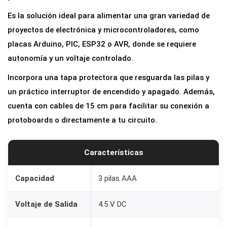
3
Es la solución ideal para alimentar una gran variedad de
x
proyectos de electrónica y microcontroladores, como
A
placas Arduino, PIC, ESP32 o AVR, donde se requiere
A
autonomía y un voltaje controlado.
A
Incorpora una tapa protectora que resguarda las pilas y
c
un práctico interruptor de encendido y apagado. Además,
o
cuenta con cables de 15 cm para facilitar su conexión a
n
protoboards o directamente a tu circuito.
T
a
p
Características
a
,
Capacidad
3 pilas AAA
I
Voltaje de Salida
4.5 V DC
n
t