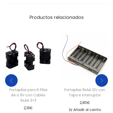
4
.
Productos relacionados
5
V
c
a
n
t
i
d
a
d
Portapilas para 6 Pilas
Portapilas 8xAA 12V con
AA a 9V con Cables
Tapa e Interruptor
6xAA 3+3
2,80
€
2,19
€
Añadir al carrito