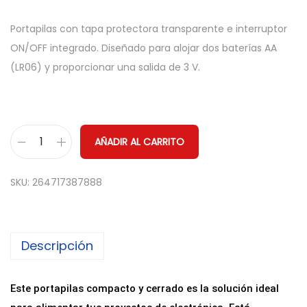
Portapilas con tapa protectora transparente e interruptor
ON/OFF integrado. Diseñado para alojar dos baterías AA
(LR06) y proporcionar una salida de 3 V.
AÑADIR AL CARRITO
P
o
SKU:
264717387888
r
t
a
Descripción
p
i
l
Este portapilas compacto y cerrado es la solución ideal
a