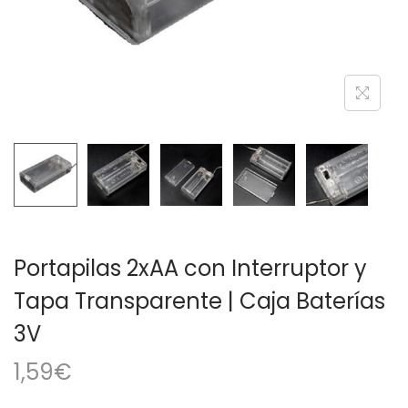
a
i
c
d
i
o
ó
n
Portapilas 2xAA con Interruptor y
Tapa Transparente | Caja Baterías
3V
1,59
€