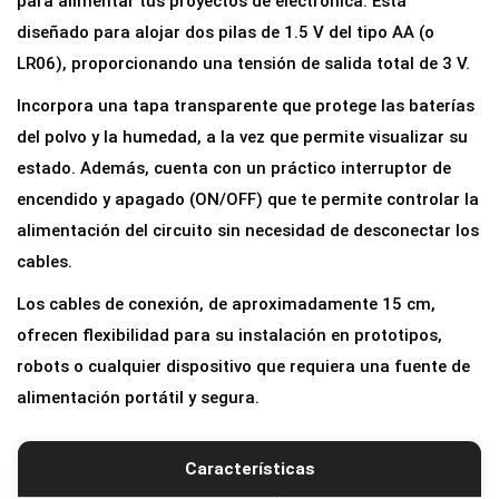
para alimentar tus proyectos de electrónica. Está
s
diseñado para alojar dos pilas de 1.5 V del tipo AA (o
2
LR06), proporcionando una tensión de salida total de 3 V.
x
Incorpora una tapa transparente que protege las baterías
A
del polvo y la humedad, a la vez que permite visualizar su
A
estado. Además, cuenta con un práctico interruptor de
c
encendido y apagado (ON/OFF) que te permite controlar la
o
alimentación del circuito sin necesidad de desconectar los
n
cables.
I
Los cables de conexión, de aproximadamente 15 cm,
n
ofrecen flexibilidad para su instalación en prototipos,
t
robots o cualquier dispositivo que requiera una fuente de
e
alimentación portátil y segura.
r
r
u
Características
p