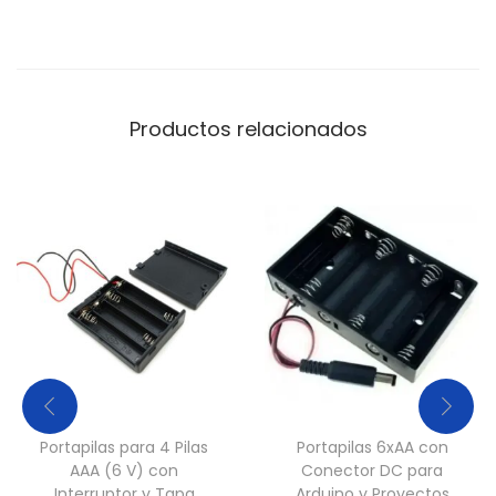
e
n
t
e
Productos relacionados
|
C
a
j
a
B
a
t
e
r
Portapilas para 4 Pilas
Portapilas 6xAA con
í
AAA (6 V) con
Conector DC para
a
Interruptor y Tapa
Arduino y Proyectos