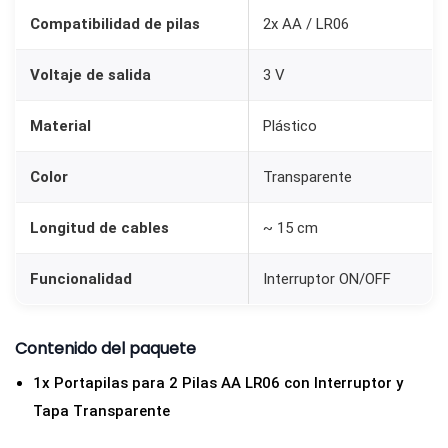
t
Compatibilidad de pilas
2x AA / LR06
o
Voltaje de salida
3 V
r
y
Material
Plástico
T
a
Color
Transparente
p
a
Longitud de cables
~ 15 cm
T
r
Funcionalidad
Interruptor ON/OFF
a
n
Contenido del paquete
s
1x Portapilas para 2 Pilas AA LR06 con Interruptor y
p
Tapa Transparente
a
r