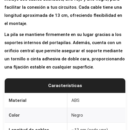
a
facilitar la conexión a tus circuitos. Cada cable tiene una
1
longitud aproximada de 13 cm, ofreciendo flexibilidad en
P
el montaje.
i
La pila se mantiene firmemente en su lugar gracias a los
l
soportes internos del portapilas. Además, cuenta con un
a
orificio central que permite asegurar el soporte mediante
A
un tornillo o cinta adhesiva de doble cara, proporcionando
A
una fijación estable en cualquier superficie.
A
(
L
Características
R
0
Material
ABS
3
Color
Negro
)
c