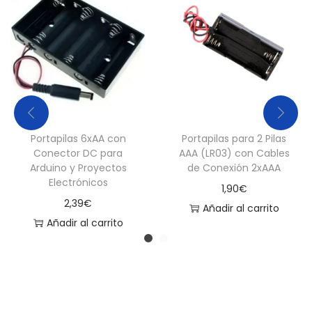
A
A
A
c
a
n
t
Portapilas 6xAA con
Portapilas para 2 Pilas
i
Conector DC para
AAA (LR03) con Cables
d
Arduino y Proyectos
de Conexión 2xAAA
a
Electrónicos
1,90
€
d
2,39
€
Añadir al carrito
Añadir al carrito