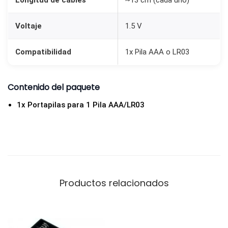
Longitud de cables
~13 cm (cada uno)
o
n
Voltaje
1.5 V
C
a
Compatibilidad
1x Pila AAA o LR03
b
l
Contenido del paquete
e
s
1x Portapilas para 1 Pila AAA/LR03
d
e
1
.
5
Productos relacionados
V
1
x