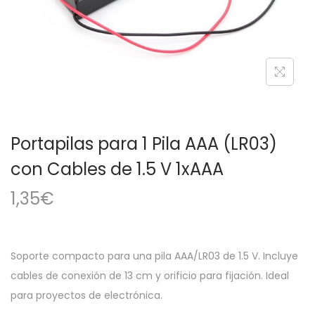
a
i
c
d
i
o
ó
n
Portapilas para 1 Pila AAA (LR03)
con Cables de 1.5 V 1xAAA
1,35
€
Soporte compacto para una pila AAA/LR03 de 1.5 V. Incluye
cables de conexión de 13 cm y orificio para fijación. Ideal
para proyectos de electrónica.