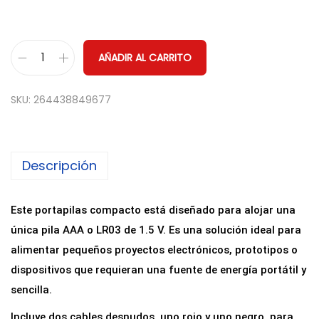
AÑADIR AL CARRITO
P
o
SKU:
264438849677
r
t
a
Descripción
p
i
l
Este portapilas compacto está diseñado para alojar una
a
única pila AAA o LR03 de 1.5 V. Es una solución ideal para
s
alimentar pequeños proyectos electrónicos, prototipos o
p
dispositivos que requieran una fuente de energía portátil y
a
sencilla.
r
Incluye dos cables desnudos, uno rojo y uno negro, para