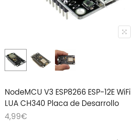
a
i
c
d
i
o
ó
n
NodeMCU V3 ESP8266 ESP-12E WiFi
LUA CH340 Placa de Desarrollo
4,99
€