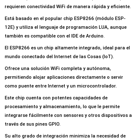
E
requieren conectividad WiFi de manera rápida y eficiente.
S
Está basado en el popular chip ESP8266 (módulo ESP-
P
12E) y utiliza el lenguaje de programación LUA, aunque
8
también es compatible con el IDE de Arduino.
2
El ESP8266 es un chip altamente integrado, ideal para el
6
mundo conectado del Internet de las Cosas (IoT).
6
E
Ofrece una solución WiFi completa y autónoma,
S
permitiendo alojar aplicaciones directamente o servir
P
como puente entre Internet y un microcontrolador.
-
Este chip cuenta con potentes capacidades de
1
procesamiento y almacenamiento, lo que le permite
2
integrarse fácilmente con sensores y otros dispositivos a
E
través de sus pines GPIO.
W
i
Su alto grado de integración minimiza la necesidad de