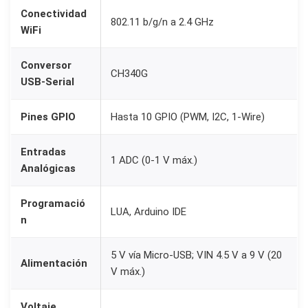
e
Conectividad
802.11 b/g/n a 2.4 GHz
D
WiFi
e
Conversor
s
CH340G
USB-Serial
a
r
Pines GPIO
Hasta 10 GPIO (PWM, I2C, 1-Wire)
r
o
Entradas
1 ADC (0-1 V máx.)
l
Analógicas
l
o
Programació
LUA, Arduino IDE
n
c
a
5 V vía Micro-USB; VIN 4.5 V a 9 V (20
n
Alimentación
V máx.)
t
i
Voltaje