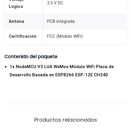
3.3 V DC
d
Lógico
a
d
Antena
PCB integrada
Certificación
FCC (Módulo WiFi)
Contenido del paquete
1x NodeMCU V3 LUA WeMos Módulo WiFi Placa de
Desarrollo Basada en ESP8266 ESP-12E CH340
Productos relacionados