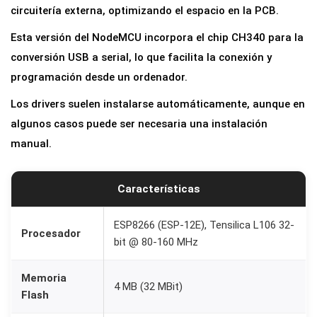
F
circuitería externa, optimizando el espacio en la PCB.
i
Esta versión del NodeMCU incorpora el chip CH340 para la
L
conversión USB a serial, lo que facilita la conexión y
U
programación desde un ordenador.
A
Los drivers suelen instalarse automáticamente, aunque en
C
algunos casos puede ser necesaria una instalación
H
manual.
3
4
0
Características
P
ESP8266 (ESP-12E), Tensilica L106 32-
l
Procesador
bit @ 80-160 MHz
a
c
Memoria
4 MB (32 MBit)
a
Flash
d