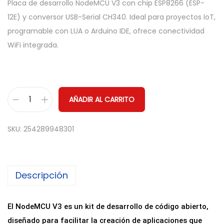
Placa de desarrollo NodeMCU V3 con chip ESP8266 (ESP-
12E) y conversor USB-Serial CH340. Ideal para proyectos IoT,
programable con LUA o Arduino IDE, ofrece conectividad
WiFi integrada.
AÑADIR AL CARRITO
N
o
SKU:
254289948301
d
e
M
Descripción
C
U
V
El NodeMCU V3 es un kit de desarrollo de código abierto,
3
diseñado para facilitar la creación de aplicaciones que