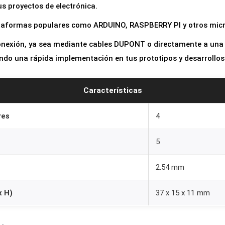
us proyectos de electrónica.
ataformas populares como ARDUINO, RASPBERRY PI y otros micr
 conexión, ya sea mediante cables DUPONT o directamente a una
ndo una rápida implementación en tus prototipos y desarrollos
Características
res
4
5
2.54 mm
x H)
37 x 15 x 11 mm