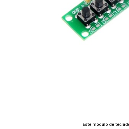
a
i
c
d
i
o
ó
n
Este módulo de teclad