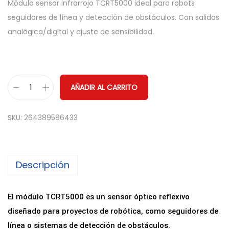
Módulo sensor infrarrojo TCRT5000 ideal para robots
seguidores de línea y detección de obstáculos. Con salidas
analógica/digital y ajuste de sensibilidad.
AÑADIR AL CARRITO
M
ó
SKU:
264389596433
d
u
l
Descripción
o
S
e
El módulo TCRT5000 es un sensor óptico reflexivo
n
diseñado para proyectos de robótica, como seguidores de
s
línea o sistemas de detección de obstáculos.