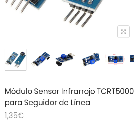
a
i
c
d
i
o
ó
n
Módulo Sensor Infrarrojo TCRT5000
para Seguidor de Línea
1,35
€