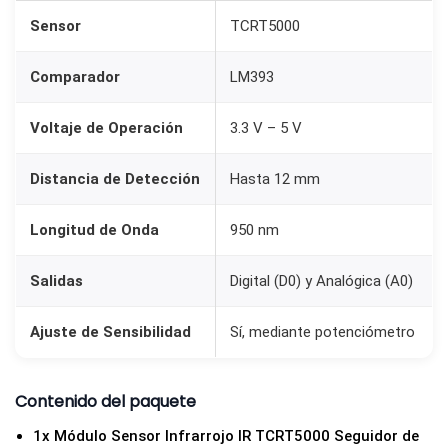
5
Sensor
TCRT5000
0
0
Comparador
LM393
0
p
Voltaje de Operación
3.3 V – 5 V
a
Distancia de Detección
Hasta 12 mm
r
a
Longitud de Onda
950 nm
S
e
Salidas
Digital (D0) y Analógica (A0)
g
u
Ajuste de Sensibilidad
Sí, mediante potenciómetro
i
d
Contenido del paquete
o
r
1x Módulo Sensor Infrarrojo IR TCRT5000 Seguidor de