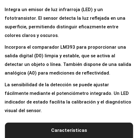
o
Integra un emisor de luz infrarroja (LED) y un
r
fototransistor. El sensor detecta la luz reflejada en una
I
superficie, permitiendo distinguir eficazmente entre
n
colores claros y oscuros.
f
Incorpora el comparador LM393 para proporcionar una
r
salida digital (D0) limpia y estable, que se activa al
a
detectar un objeto o línea. También dispone de una salida
r
analógica (A0) para mediciones de reflectividad.
r
o
La sensibilidad de la detección se puede ajustar
j
fácilmente mediante el potenciómetro integrado. Un LED
o
indicador de estado facilita la calibración y el diagnóstico
T
visual del sensor.
C
R
Características
T