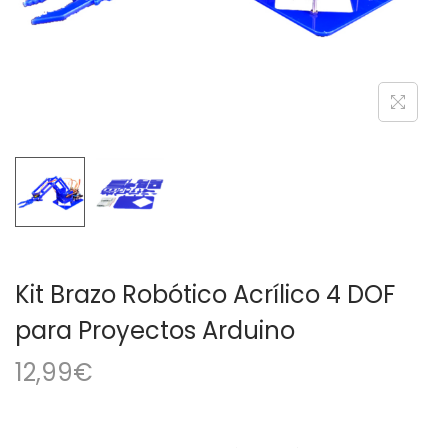
a
i
c
d
i
o
ó
n
Kit Brazo Robótico Acrílico 4 DOF
para Proyectos Arduino
12,99
€