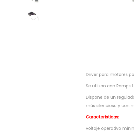
a
i
c
d
i
o
ó
n
Driver para motores pa
Se utlizan con Ramps 
Dispone de un regulad
más silencioso y con 
Características:
voltaje operativo míni