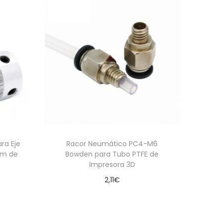
ra Eje
Racor Neumático PC4-M6
mm de
Bowden para Tubo PTFE de
Impresora 3D
2,11
€
Añadir al carrito