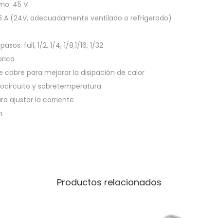
mo: 45 V
,5 A (24V, adecuadamente ventilado o refrigerado)
sos: full, 1/2, 1/4, 1/8,1/16, 1/32
brica
e cobre para mejorar la disipación de calor
tocircuito y sobretemperatura
a ajustar la corriente
m
Productos relacionados