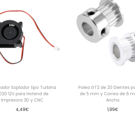
lador Soplador tipo Turbina
Polea GT2 de 20 Dientes pa
020 12V para Hotend de
de 5 mm y Correa de 6 
Impresora 3D y CNC
Ancho
4,49
€
1,99
€
Añadir al carrito
Añadir al carrito