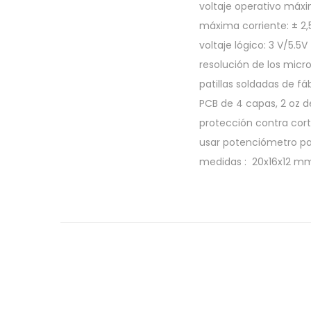
voltaje operativo máxi
máxima corriente: ± 2
voltaje lógico: 3 V/5.5V
resolución de los micropa
patillas soldadas de fá
PCB de 4 capas, 2 oz d
protección contra cor
usar potenciómetro par
medidas : 20x16x12 m