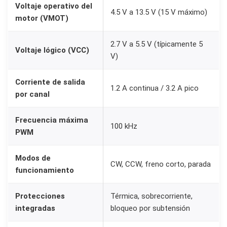
Voltaje operativo del
r
4.5 V a 13.5 V (15 V máximo)
motor (VMOT)
a
D
2.7 V a 5.5 V (típicamente 5
Voltaje lógico (VCC)
C
V)
y
Corriente de salida
P
1.2 A continua / 3.2 A pico
por canal
a
s
Frecuencia máxima
o
100 kHz
PWM
a
P
Modos de
CW, CCW, freno corto, parada
a
funcionamiento
s
o
Protecciones
Térmica, sobrecorriente,
integradas
bloqueo por subtensión
c
a