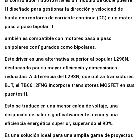
El controlador TB6612FNG es un módulo de doble puente
d
H diseñado para gestionar la dirección y velocidad de
o
hasta dos motores de corriente continua (DC) o un motor
r
paso a paso bipolar. T
d
ambién es compatible con motores paso a paso
e
unipolares configurados como bipolares.
M
Este driver es una alternativa superior al popular L298N,
o
destacando por su mayor eficiencia y dimensiones
t
reducidas. A diferencia del L298N, que utiliza transistores
o
BJT, el TB6612FNG incorpora transistores MOSFET en sus
r
puentes H.
D
u
Esto se traduce en una menor caída de voltaje, una
a
disipación de calor significativamente menor y una
l
eficiencia energética superior, superando el 90%.
T
Es una solución ideal para una amplia gama de proyectos
B