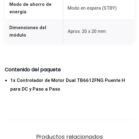
Modo de ahorro de
n
Modo en espera (STBY)
energía
t
i
Dimensiones del
Aprox. 20 x 20 mm
d
módulo
a
d
Contenido del paquete
1x Controlador de Motor Dual TB6612FNG Puente H
para DC y Paso a Paso
Productos relacionados