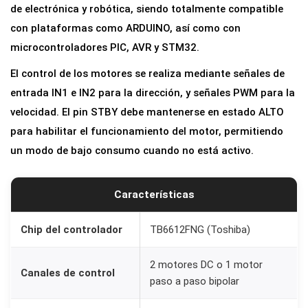
de electrónica y robótica, siendo totalmente compatible
6
con plataformas como ARDUINO, así como con
6
microcontroladores PIC, AVR y STM32.
1
2
El control de los motores se realiza mediante señales de
F
entrada IN1 e IN2 para la dirección, y señales PWM para la
N
velocidad. El pin STBY debe mantenerse en estado ALTO
G
para habilitar el funcionamiento del motor, permitiendo
P
un modo de bajo consumo cuando no está activo.
u
e
Características
n
t
Chip del controlador
TB6612FNG (Toshiba)
e
2 motores DC o 1 motor
H
Canales de control
paso a paso bipolar
p
a