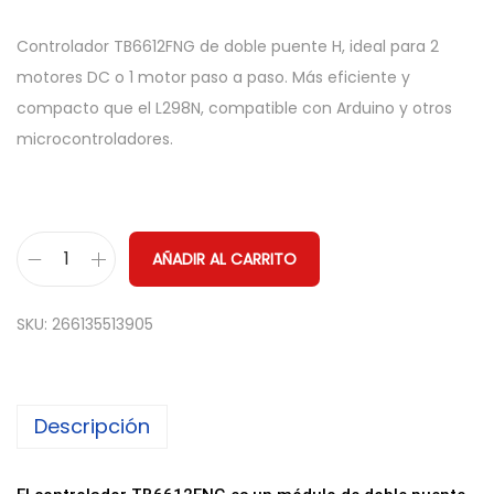
Controlador TB6612FNG de doble puente H, ideal para 2
motores DC o 1 motor paso a paso. Más eficiente y
compacto que el L298N, compatible con Arduino y otros
microcontroladores.
AÑADIR AL CARRITO
C
o
SKU:
266135513905
n
t
r
Descripción
o
l
a