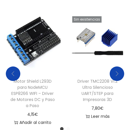
Sin existencias
Motor Shield L293D
Driver TMC2208 V1.2
para NodeMCU
Ultra Silencioso
ESP8266 WIFI – Driver
UART/STEP para
de Motores DC y Paso
Impresoras 3D
a Paso
7,80
€
4,15
€
Leer más
Añadir al carrito