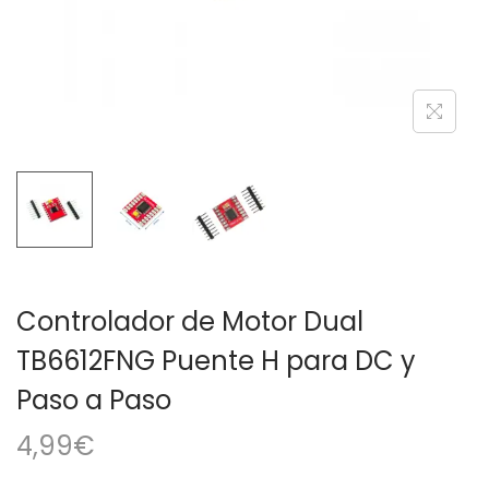
a
i
c
d
i
o
ó
n
Controlador de Motor Dual
TB6612FNG Puente H para DC y
Paso a Paso
4,99
€