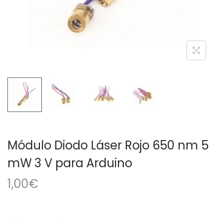
a
i
c
d
i
o
ó
n
Módulo Diodo Láser Rojo 650 nm 5
mW 3 V para Arduino
1,00
€