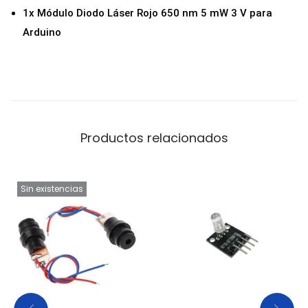
a
1x Módulo Diodo Láser Rojo 650 nm 5 mW 3 V para
n
Arduino
t
i
d
a
d
Productos relacionados
Sin existencias