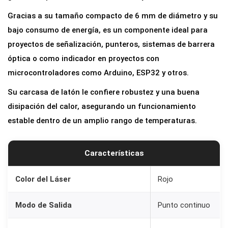
o
Gracias a su tamaño compacto de 6 mm de diámetro y su
L
bajo consumo de energía, es un componente ideal para
á
proyectos de señalización, punteros, sistemas de barrera
s
óptica o como indicador en proyectos con
e
microcontroladores como Arduino, ESP32 y otros.
r
Su carcasa de latón le confiere robustez y una buena
R
disipación del calor, asegurando un funcionamiento
o
estable dentro de un amplio rango de temperaturas.
j
o
6
Características
5
0
Color del Láser
Rojo
n
Modo de Salida
Punto continuo
m
5