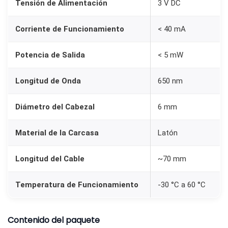
Tensión de Alimentación
3 V DC
m
W
Corriente de Funcionamiento
< 40 mA
3
V
Potencia de Salida
< 5 mW
p
a
Longitud de Onda
650 nm
r
Diámetro del Cabezal
6 mm
a
A
Material de la Carcasa
Latón
r
d
Longitud del Cable
~70 mm
u
i
Temperatura de Funcionamiento
-30 °C a 60 °C
n
o
Contenido del paquete
c