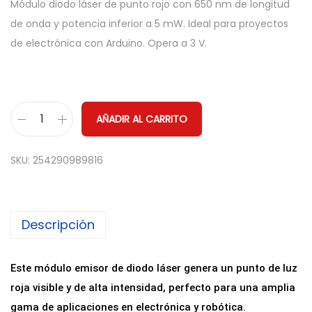
Módulo diodo láser de punto rojo con 650 nm de longitud
de onda y potencia inferior a 5 mW. Ideal para proyectos
de electrónica con Arduino. Opera a 3 V.
AÑADIR AL CARRITO
M
ó
SKU:
254290989816
d
u
l
Descripción
o
D
i
Este módulo emisor de diodo láser genera un punto de luz
o
roja visible y de alta intensidad, perfecto para una amplia
d
gama de aplicaciones en electrónica y robótica.