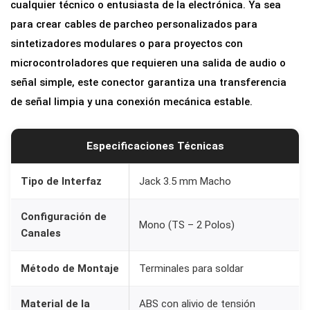
cualquier técnico o entusiasta de la electrónica. Ya sea
T
para crear cables de parcheo personalizados para
S
sintetizadores modulares o para proyectos con
)
microcontroladores que requieren una salida de audio o
p
señal simple, este conector garantiza una transferencia
a
de señal limpia y una conexión mecánica estable.
r
a
S
Especificaciones Técnicas
o
l
Tipo de Interfaz
Jack 3.5 mm Macho
d
Configuración de
a
Mono (TS – 2 Polos)
Canales
r
c
Método de Montaje
Terminales para soldar
a
n
Material de la
ABS con alivio de tensión