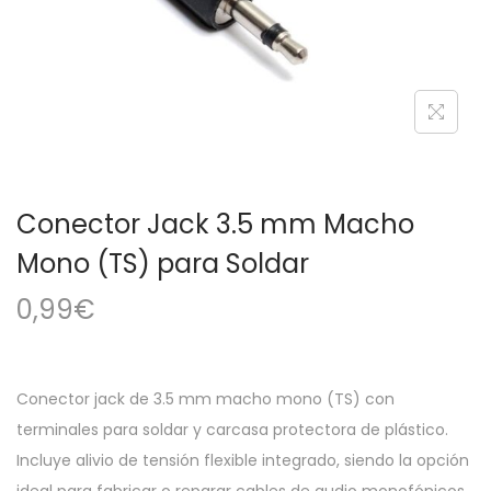
a
i
c
d
i
o
ó
n
Conector Jack 3.5 mm Macho
Mono (TS) para Soldar
0,99
€
Conector jack de 3.5 mm macho mono (TS) con
terminales para soldar y carcasa protectora de plástico.
Incluye alivio de tensión flexible integrado, siendo la opción