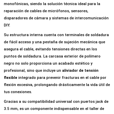
k
monofónicas, siendo la solución técnica ideal para la
3
reparación de cables de micrófonos, sensores,
.
disparadores de cámara y sistemas de intercomunicación
5
DIY.
m
Su estructura interna cuenta con terminales de soldadura
m
de fácil acceso y una pestaña de sujeción mecánica que
M
asegura el cable, evitando tensiones directas en los
a
puntos de soldadura. La carcasa exterior de polímero
c
negro no solo proporciona un acabado estético y
h
profesional, sino que incluye un
aliviador de tensión
o
flexible
integrado para prevenir fracturas en el cable por
M
flexión excesiva, prolongando drásticamente la vida útil de
o
tus conexiones.
n
Gracias a su compatibilidad universal con puertos jack de
o
3.5 mm, es un componente indispensable en el taller de
(