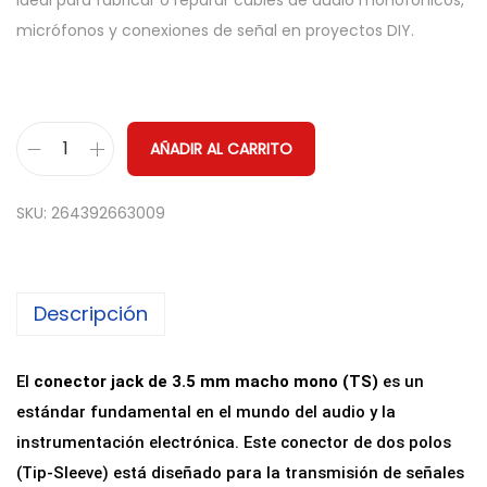
ideal para fabricar o reparar cables de audio monofónicos,
micrófonos y conexiones de señal en proyectos DIY.
AÑADIR AL CARRITO
C
o
SKU:
264392663009
n
e
c
Descripción
t
o
r
El
conector jack de 3.5 mm macho mono (TS)
es un
J
estándar fundamental en el mundo del audio y la
a
instrumentación electrónica. Este conector de dos polos
c
(Tip-Sleeve) está diseñado para la transmisión de señales