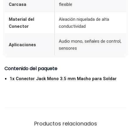
t
Carcasa
flexible
i
d
Material del
Aleación niquelada de alta
Conector
conductividad
a
d
Audio mono, señales de control,
Aplicaciones
sensores
Contenido del paquete
1x Conector Jack Mono 3.5 mm Macho para Soldar
Productos relacionados