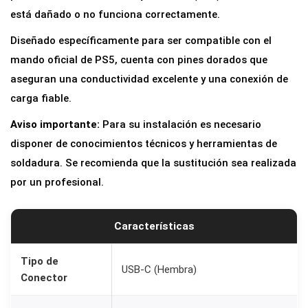
a
está dañado o no funciona correctamente.
r
Diseñado específicamente para ser compatible con el
g
mando oficial de PS5, cuenta con pines dorados que
a
aseguran una conductividad excelente y una conexión de
U
carga fiable.
S
Aviso importante:
Para su instalación es necesario
B
disponer de conocimientos técnicos y herramientas de
-
soldadura. Se recomienda que la sustitución sea realizada
C
por un profesional.
p
a
r
Características
a
M
Tipo de
USB-C (Hembra)
Conector
a
n