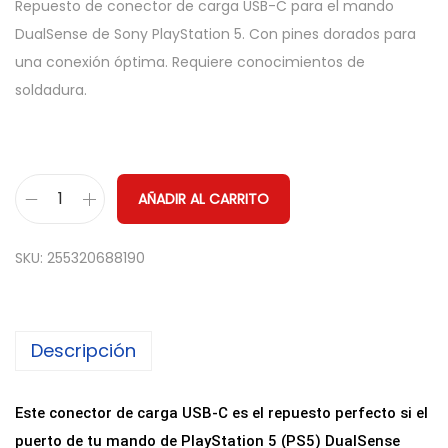
Repuesto de conector de carga USB-C para el mando
DualSense de Sony PlayStation 5. Con pines dorados para
una conexión óptima. Requiere conocimientos de
soldadura.
AÑADIR AL CARRITO
P
u
SKU:
255320688190
e
r
t
Descripción
o
d
e
Este conector de carga USB-C es el repuesto perfecto si el
C
puerto de tu mando de PlayStation 5 (PS5) DualSense