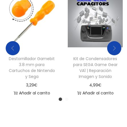
c
a
n
t
i
d
a
Destornillador Gamebit
Kit de Condensadores
d
3.8 mm para
para SEGA Game Gear
Cartuchos de Nintendo
VA1 | Reparación
y Sega
Imagen y Sonido
3,29
€
4,99
€
Añadir al carrito
Añadir al carrito