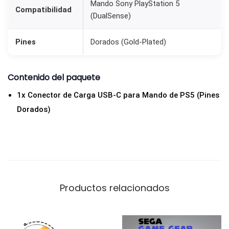
Mando Sony PlayStation 5
d
Compatibilidad
(DualSense)
o
d
Pines
Dorados (Gold-Plated)
e
P
Contenido del paquete
S
5
1x Conector de Carga USB-C para Mando de PS5 (Pines
|
Dorados)
G
o
l
d
p
Productos relacionados
i
n
s