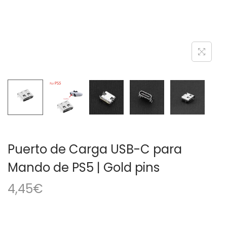
a
i
c
d
i
o
ó
n
Puerto de Carga USB-C para
Mando de PS5 | Gold pins
4,45
€