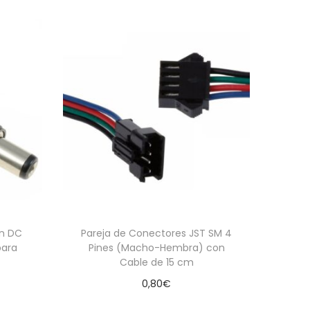
ón DC
Pareja de Conectores JST SM 4
para
Pines (Macho-Hembra) con
Cable de 15 cm
0,80
€
Añadir al carrito