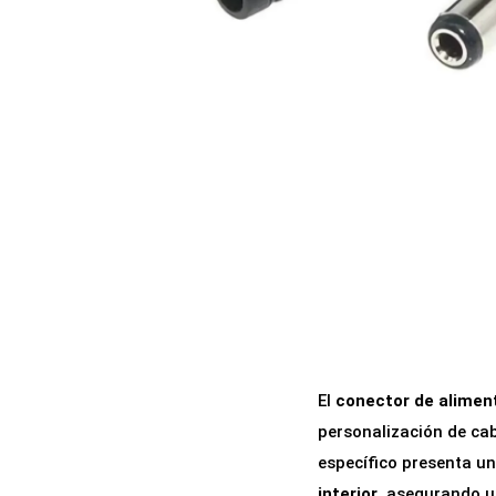
a
i
c
d
i
o
ó
n
El
conector de alimen
personalización de ca
específico presenta u
interior
, asegurando u