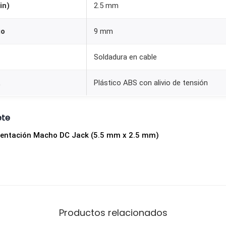
in)
2.5 mm
r
a
go
9 mm
S
o
Soldadura en cable
l
d
a
Plástico ABS con alivio de tensión
a
r
ete
c
mentación Macho DC Jack (5.5 mm x 2.5 mm)
a
n
t
i
d
a
Productos relacionados
d