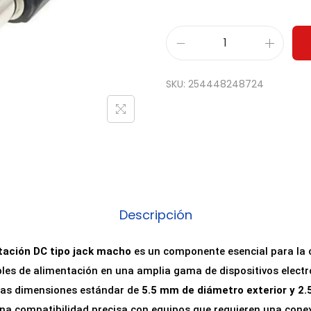
C
o
SKU:
254448248724
n
e
c
t
o
r
D
Descripción
C
J
tación DC tipo jack macho
es un componente esencial para la c
a
bles de alimentación en una amplia gama de dispositivos electr
c
nas dimensiones estándar de
5.5 mm de diámetro exterior y 2
k
na compatibilidad precisa con equipos que requieren una conex