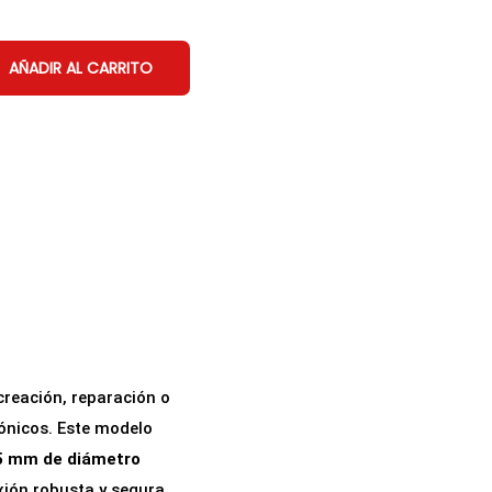
AÑADIR AL CARRITO
reación, reparación o
ónicos. Este modelo
.5 mm de diámetro
ión robusta y segura.