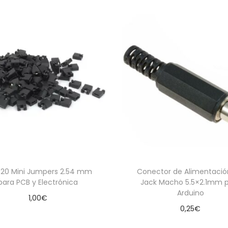
 20 Mini Jumpers 2.54 mm
Conector de Alimentaci
para PCB y Electrónica
Jack Macho 5.5×2.1mm 
Arduino
1,00
€
0,25
€
Añadir al carrito
Añadir al carrito