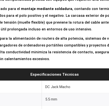
M
zado para el
montaje mediante soldadura
, contando con termi
a
s para el polo positivo y el negativo. La carcasa exterior de po
c
de tensión (muelle flexible) que previene la rotura del cable ante
h
útil prolongada incluso en entornos de uso intensivo.
o
5
 para la alimentación de routers de alta potencia, sistemas de 
.
argadores de ordenadores portátiles compatibles y proyectos d
5
lta conductividad minimiza la resistencia de contacto, asegur
x
 sin calentamientos excesivos.
2
.
Especificaciones Técnicas
5
m
DC Jack Macho
m
5.5 mm
p
a