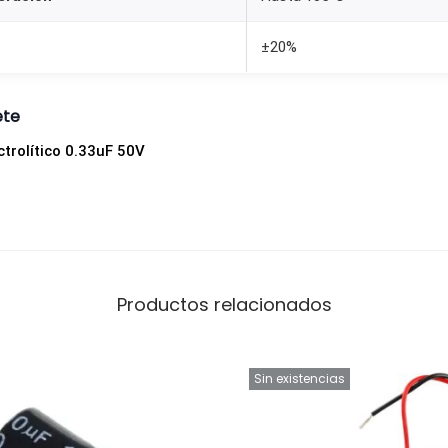
c
a
±20%
n
t
ete
i
d
trolítico 0.33uF 50V
a
d
Productos relacionados
Sin existencias