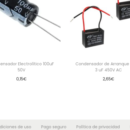
nsador Electrolítico 100uF
Condensador de Arranque
50V
3 uF 450V AC
0,15
€
2,65
€
Añadir al carrito
Leer más
diciones de uso
Pago seguro
Política de privacidad