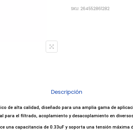
o
SKU:
264552861282
n
d
e
n
s
a
d
o
r
E
Descripción
l
e
ico de alta calidad, diseñado para una amplia gama de aplicaci
c
 para el filtrado, acoplamiento y desacoplamiento en diversos 
t
ce una capacitancia de 0.33uF y soporta una tensión máxima d
r