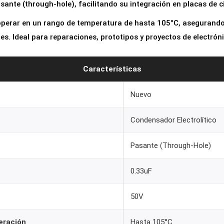
ante (through-hole), facilitando su integración en placas de c
o
l
 operar en un rango de temperatura de hasta 105°C, asegurando
í
es. Ideal para reparaciones, prototipos y proyectos de electrón
t
i
Características
c
o
Nuevo
0
.
Condensador Electrolítico
3
3
Pasante (Through-Hole)
u
0.33uF
F
5
50V
0
V
eración
Hasta 105°C