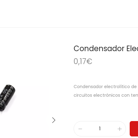
Condensador Elect
0,17
€
Condensador electrolítico de 
circuitos electrónicos con te
C