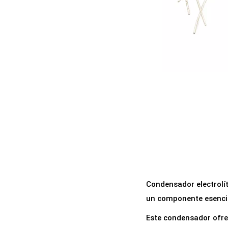
a
i
c
d
i
o
ó
n
Condensador electrolít
un componente esencial
Este condensador ofre