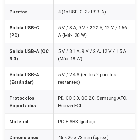
Puertos
4 (1x USB-C, 3x USB-A)
Salida USB-C
5 V / 3 A, 9 V / 2.22 A, 12 V / 1.66
(PD)
A (Máx. 20 W)
Salida USB-A (QC
5 V / 3.1 A, 9 V / 2 A, 12 V / 1.5 A
3.0)
(Máx. 18 W)
Salida USB-A
5 V / 2.4 A (en los 2 puertos
(Estándar)
restantes)
Protocolos
PD, QC 3.0, QC 2.0, Samsung AFC,
Soportados
Huawei FCP
Material
PC + ABS Ignífugo
Dimensiones
45 x 20 x 73 mm (aprox.)