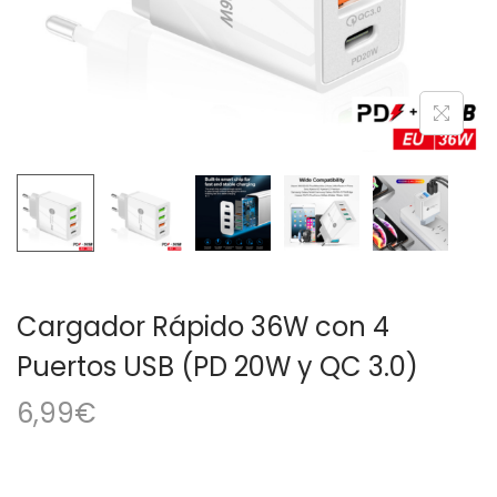
a
i
c
d
i
o
ó
n
Cargador Rápido 36W con 4
Puertos USB (PD 20W y QC 3.0)
6,99
€